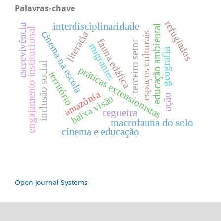
Palavras-chave
refugiados
interdisciplinaridade
escrevivência
educação ambiental
engajamento institucional
cinema na escola
literacia
espaços culturais
fauna edáfica
terceiro setor
migrantes
geografia
inclusão social
práticas extensionistas
território
amazônia
ação
baixa visão
cegueira
macrofauna do solo
cinema e educação
Open Journal Systems