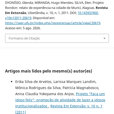
DYONÍSIO, Glenda; MIRANDA, Hugo Mendes; SILVA, Elen. Projeto
Rondon: relato de experiência na cidade de Murici, Alagoas.
Revista
Em Extensão
, Uberlândia, v. 10, n. 1, 2011. DOI:
10.14393/REE-
v10n12011-20619
. Disponível em:
https://seer.ufu.br/index.php/revextensao/article/view/20619
.
Acesso em: 5 ago. 2026.
Formatos de Citação
Artigos mais lidos pelo mesmo(s) autor(es)
Erika Silva de Arvelos, Larissa Marques Landim,
Mônica Rodrigues da Silva, Patrícia Magnabosco,
Anna Claudia Yokoyama dos Anjos,
Projeto "Faça um
idoso feliz": promoção de atividade de lazer a idosos
institucionalizados
,
Revista Em Extensão: v. 10 n. 1
(2011)