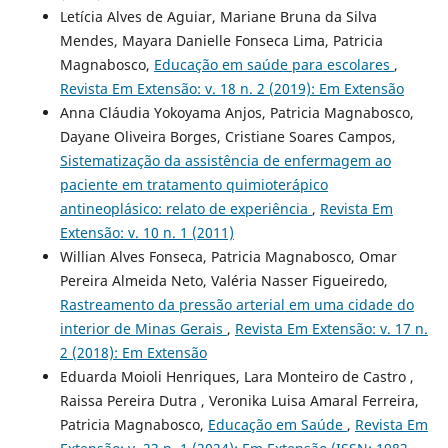
Letícia Alves de Aguiar, Mariane Bruna da Silva
Mendes, Mayara Danielle Fonseca Lima, Patricia
Magnabosco,
Educação em saúde para escolares
,
Revista Em Extensão: v. 18 n. 2 (2019): Em Extensão
Anna Cláudia Yokoyama Anjos, Patricia Magnabosco,
Dayane Oliveira Borges, Cristiane Soares Campos,
Sistematização da assistência de enfermagem ao
paciente em tratamento quimioterápico
antineoplásico: relato de experiência
,
Revista Em
Extensão: v. 10 n. 1 (2011)
Willian Alves Fonseca, Patricia Magnabosco, Omar
Pereira Almeida Neto, Valéria Nasser Figueiredo,
Rastreamento da pressão arterial em uma cidade do
interior de Minas Gerais
,
Revista Em Extensão: v. 17 n.
2 (2018): Em Extensão
Eduarda Moioli Henriques, Lara Monteiro de Castro ,
Raissa Pereira Dutra , Veronika Luisa Amaral Ferreira,
Patricia Magnabosco,
Educação em Saúde
,
Revista Em