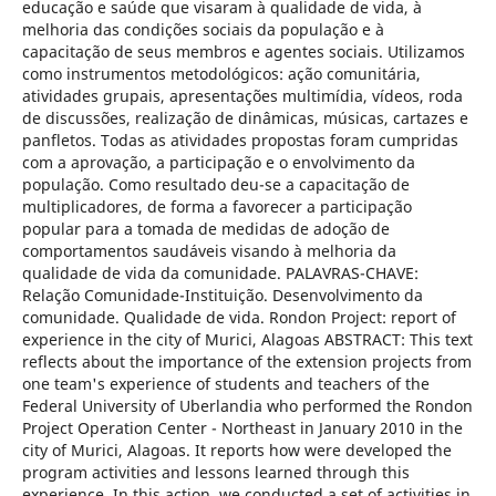
educação e saúde que visaram à qualidade de vida, à
melhoria das condições sociais da população e à
capacitação de seus membros e agentes sociais. Utilizamos
como instrumentos metodológicos: ação comunitária,
atividades grupais, apresentações multimídia, vídeos, roda
de discussões, realização de dinâmicas, músicas, cartazes e
panfletos. Todas as atividades propostas foram cumpridas
com a aprovação, a participação e o envolvimento da
população. Como resultado deu-se a capacitação de
multiplicadores, de forma a favorecer a participação
popular para a tomada de medidas de adoção de
comportamentos saudáveis visando à melhoria da
qualidade de vida da comunidade. PALAVRAS-CHAVE:
Relação Comunidade-Instituição. Desenvolvimento da
comunidade. Qualidade de vida. Rondon Project: report of
experience in the city of Murici, Alagoas ABSTRACT: This text
reflects about the importance of the extension projects from
one team's experience of students and teachers of the
Federal University of Uberlandia who performed the Rondon
Project Operation Center - Northeast in January 2010 in the
city of Murici, Alagoas. It reports how were developed the
program activities and lessons learned through this
experience. In this action, we conducted a set of activities in