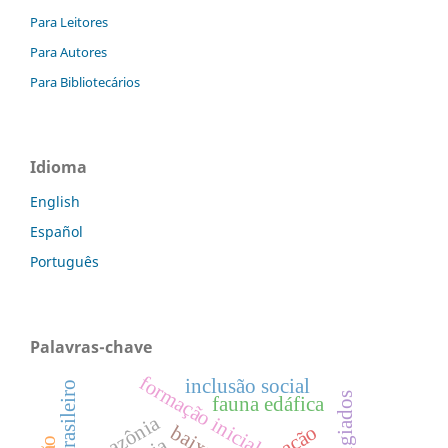
Para Leitores
Para Autores
Para Bibliotecários
Idioma
English
Español
Português
Palavras-chave
formação inicial de professores
inclusão social
refugiados
fauna edáfica
amazônia
ação