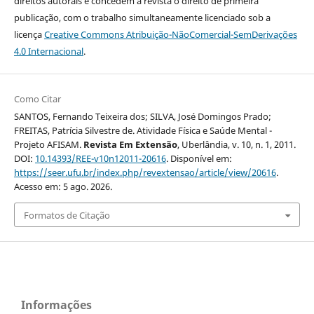
direitos autorais e concedem à revista o direito de primeira
publicação, com o trabalho simultaneamente licenciado sob a
licença
Creative Commons Atribuição-NãoComercial-SemDerivações
4.0 Internacional
.
Como Citar
SANTOS, Fernando Teixeira dos; SILVA, José Domingos Prado;
FREITAS, Patrícia Silvestre de. Atividade Física e Saúde Mental -
Projeto AFISAM.
Revista Em Extensão
, Uberlândia, v. 10, n. 1, 2011.
DOI:
10.14393/REE-v10n12011-20616
. Disponível em:
https://seer.ufu.br/index.php/revextensao/article/view/20616
.
Acesso em: 5 ago. 2026.
Formatos de Citação
Informações