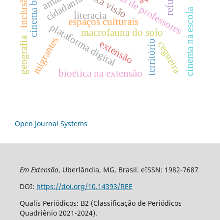
cinema brasileiro
baixa visão
cidadania
inclusão
cinema na escola
literacia
espaços culturais
plataforma digital
macrofauna do solo
migrantes
geografia
extensão
território
cegueira
bioética na extensão
Open Journal Systems
Em Extensão
, Uberlândia, MG, Brasil. eISSN: 1982-7687
DOI:
https://doi.org/10.14393/REE
Qualis Periódicos: B2 (Classificação de Periódicos
Quadriênio 2021-2024).