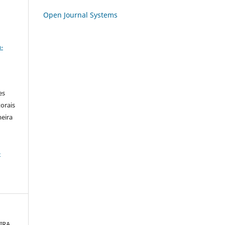
Open Journal Systems
a
-
es
orais
meira
-
IRA,