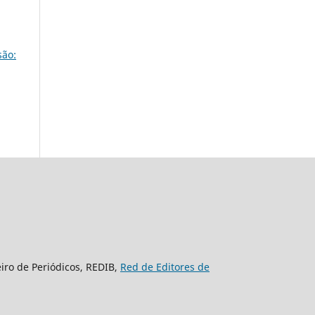
são:
eiro de Periódicos, REDIB,
Red de Editores de