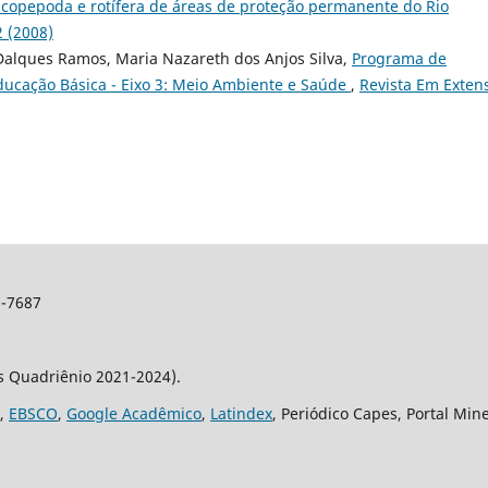
copepoda e rotífera de áreas de proteção permanente do Rio
2 (2008)
Dalques Ramos, Maria Nazareth dos Anjos Silva,
Programa de
ucação Básica - Eixo 3: Meio Ambiente e Saúde
,
Revista Em Exten
2-7687
os Quadriênio 2021-2024).
,
EBSCO
,
Google Acadêmico
,
Latindex
, Periódico Capes, Portal Min