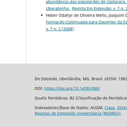
abundância das populações de cladocera, 
Uberabinha
,
Revista Em Extensão: v. 7 n. 
Heber Odahyr de Oliveira Mello, Joaquim 
Formação Continuada para Docentes da Ed
v. 7 n. 2 (2008)
Em Extensão
, Uberlândia, MG, Brasil. eISSN: 198
DOI:
https://doi.org/10.14393/REE
Qualis Periódicos: B2 (Classificação de Periódic
Indexadores/Base de Dados: AUGM,
Clase
,
DOAJ
Revistas de Extensión Universitaria (REDREU)
.