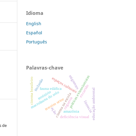
Idioma
English
Español
Português
Palavras-chave
migrantes
práticas extensionistas
espaços culturais
cinema brasileiro
inclusão
excursão
fauna edáfica
educação ambiental
território
macrofauna do solo
cinema na escola
cegueira
terceiro setor
literacia
ação
amazônia
deficiência visual
s de