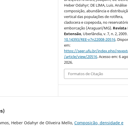
Heber Odahyr; DE LIMA, Luis. Análise
composição, abundância e distribuiç
vertical das populações de rotífera,
cladocera e copepoda, no reservatóri
emborcação (Araguari/MG).
Revista
Extensão
, Uberlândia, v. 7, n. 2, 2009
10.14393/REE-v7n22008-20516
. Dispo
em:
https://seer.ufu.br/index.php/revex
/article/view/20516
. Acesso em: 6 ago
2026.
Formatos de Citação
s)
amos, Heber Odahyr de Oliveira Mello,
Composição, densidade e