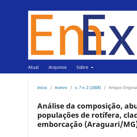
Atual
Arquivos
Sobre
Início
/
Acervo
/
v. 7 n. 2 (2008)
/
Artigos Origina
Análise da composição, abu
populações de rotífera, cl
emborcação (Araguari/MG