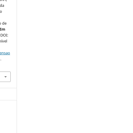
 da
ão
o de
 Em
. DOI:
nível
tensao
.