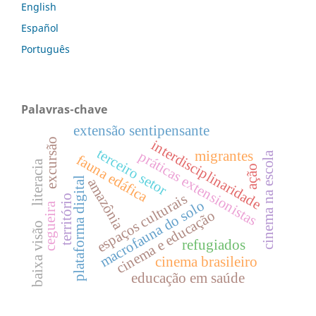
English
Español
Português
Palavras-chave
extensão sentipensante
excursão
interdisciplinaridade
terceiro setor
migrantes
práticas extensionistas
cinema na escola
fauna edáfica
literacia
ação
plataforma digital
amazônia
espaços culturais
território
macrofauna do solo
cegueira
cinema e educação
baixa visão
refugiados
cinema brasileiro
educação em saúde