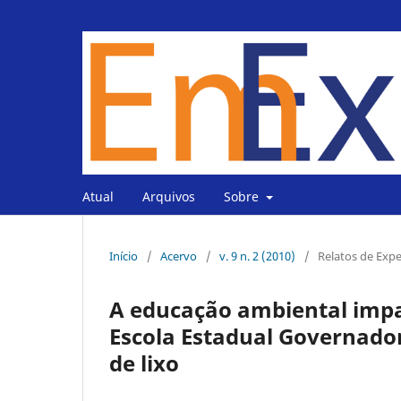
Atual
Arquivos
Sobre
Início
/
Acervo
/
v. 9 n. 2 (2010)
/
Relatos de Expe
A educação ambiental imp
Escola Estadual Governador
de lixo