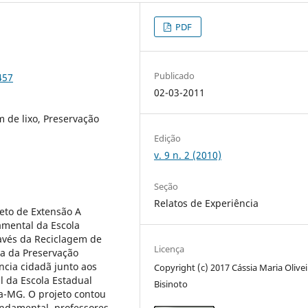
PDF
Publicado
457
02-03-2011
 de lixo, Preservação
Edição
v. 9 n. 2 (2010)
Seção
Relatos de Experiência
jeto de Extensão A
mental da Escola
avés da Reciclagem de
Licença
ia da Preservação
ncia cidadã junto aos
Copyright (c) 2017 Cássia Maria Olivei
l da Escola Estadual
Bisinoto
a-MG. O projeto contou
ndamental, professores,