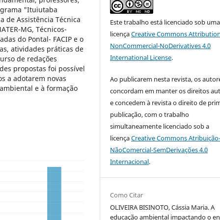
ograma "Ituiutaba
a de Assistência Técnica
Este trabalho está licenciado sob um
EMATER-MG, Técnicos-
licença
Creative Commons Attribution
adas do Pontal- FACIP e o
NonCommercial-NoDerivatives 4.0
as, atividades práticas de
International License
.
curso de redações
des propostas foi possível
os a adotarem novas
Ao publicarem nesta revista, os autor
o ambiental e à formação
concordam em manter os direitos aut
e concedem à revista o direito de pri
publicação, com o trabalho
simultaneamente licenciado sob a
licença
Creative Commons Atribuição
NãoComercial-SemDerivações 4.0
Internacional
.
Como Citar
OLIVEIRA BISINOTO, Cássia Maria. A
educação ambiental impactando o en