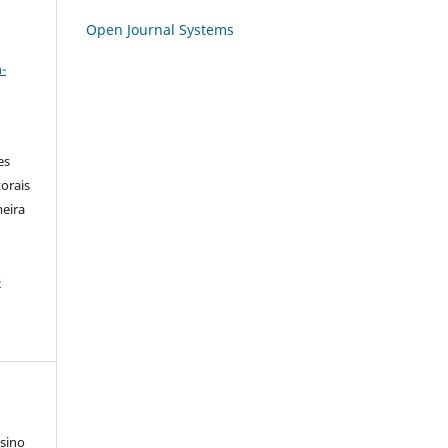
Open Journal Systems
a
-
es
orais
meira
-
sino