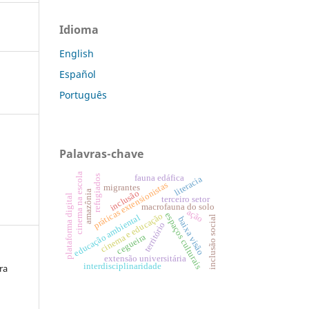
Idioma
English
Español
Português
Palavras-chave
cinema na escola
fauna edáfica
refugiados
literacia
práticas extensionistas
migrantes
amazônia
inclusão
plataforma digital
terceiro setor
macrofauna do solo
ação
cinema e educação
espaços culturais
educação ambiental
inclusão social
baixa visão
território
cegueira
extensão universitária
interdisciplinaridade
ra