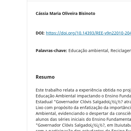
Cássia Maria Oliveira Bisinoto
DOI:
https://doi.org/10.14393/REE-v9n22010-20
Palavras-chave:
Educação ambiental, Reciclagem
Resumo
Este trabalho relata a experiência obtida no pro
Educação Ambiental impactando o Ensino Funda
Estadual "Governador Clóvis Salgadoï¿½ï¿½? atr
Lixo com propósito da enfatização da importânc
Ambiental, evidenciando o despertar da consciê
alunos das séries iniciais do Ensino Fundamenta
"Governador Clóvis Salgadoï¿½ï¿½?, em Ituiutab
com a participação dos estudantes de Ensino Fu