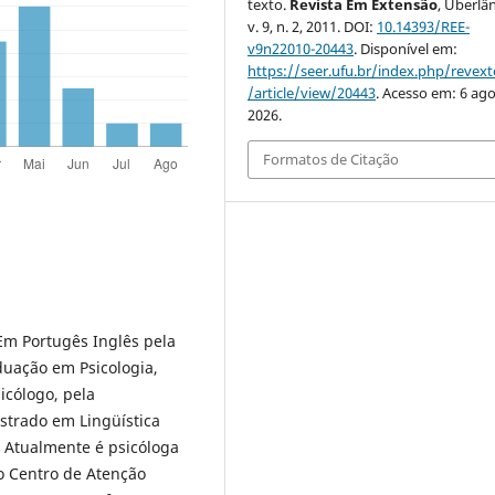
texto.
Revista Em Extensão
, Uberlân
v. 9, n. 2, 2011. DOI:
10.14393/REE-
v9n22010-20443
. Disponível em:
https://seer.ufu.br/index.php/revex
/article/view/20443
. Acesso em: 6 ago
2026.
Formatos de Citação
Em Portugês Inglês pela
duação em Psicologia,
icólogo, pela
strado em Lingüística
. Atualmente é psicóloga
no Centro de Atenção