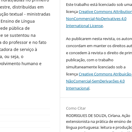
Este trabalho está licenciado sob um
stre, distribuídas em
licença
Creative Commons Attribution
ução textual - ministradas
NonCommercial-NoDerivatives 4.0
e Ensino de Língua
International License
.
rede pública de
e se sustentou na
Ao publicarem nesta revista, os autor
 do professor e no fato
concordam em manter os direitos aut
tadora de serviço à
e concedem à revista o direito de pri
, ou seja, o
publicação, com o trabalho
nvolvimento humano e
simultaneamente licenciado sob a
licença
Creative Commons Atribuição
NãoComercial-SemDerivações 4.0
Internacional
.
Como Citar
RODRIGUES DE SOUZA, Cirlana. Ação
extensionista na prática de ensino de
língua portuguesa: leitura e produçã