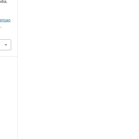
dia,
tensao
.