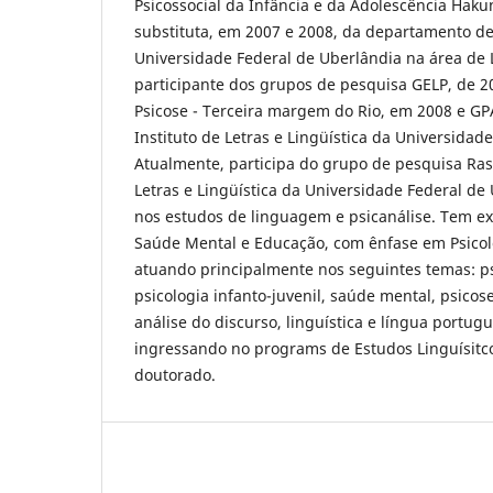
Psicossocial da Infância e da Adolescência Haku
substituta, em 2007 e 2008, da departamento de 
Universidade Federal de Uberlândia na área de
participante dos grupos de pesquisa GELP, de 
Psicose - Terceira margem do Rio, em 2008 e GP
Instituto de Letras e Lingüística da Universidad
Atualmente, participa do grupo de pesquisa Rasu
Letras e Lingüística da Universidade Federal de
nos estudos de linguagem e psicanálise. Tem ex
Saúde Mental e Educação, com ênfase em Psicolo
atuando principalmente nos seguintes temas: psi
psicologia infanto-juvenil, saúde mental, psicos
análise do discurso, linguística e língua portu
ingressando no programs de Estudos Linguísitco
doutorado.