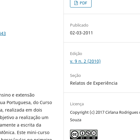
PDF
Publicado
02-03-2011
443
Edição
v. 9 n. 2 (2010)
Seção
Relatos de Experiência
nsino e extensão
ngua Portuguesa, do Curso
Licença
a, realizada em dois
Copyright (c) 2017 Cirlana Rodrigues 
bjetivo a realização um
Souza
camente a escrita da
Mônica. Este mini-curso
 horas/aulas no primeiro