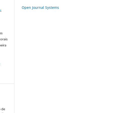
a
Open Journal Systems
-
es
orais
meira
-
o de