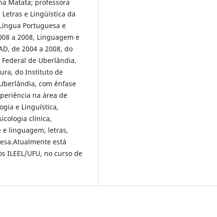
na Matata; professora
Letras e Lingüística da
 Língua Portuguesa e
2008 a 2008, Linguagem e
AD, de 2004 a 2008, do
e Federal de Uberlândia.
ra, do Instituto de
 Uberlândia, com ênfase
periência na área de
gia e Linguística,
cologia clínica,
e e linguagem, letras,
guesa.Atualmente está
s ILEEL/UFU, no curso de