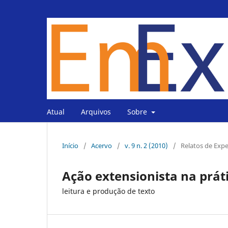
Atual
Arquivos
Sobre
Início
/
Acervo
/
v. 9 n. 2 (2010)
/
Relatos de Expe
Ação extensionista na prát
leitura e produção de texto