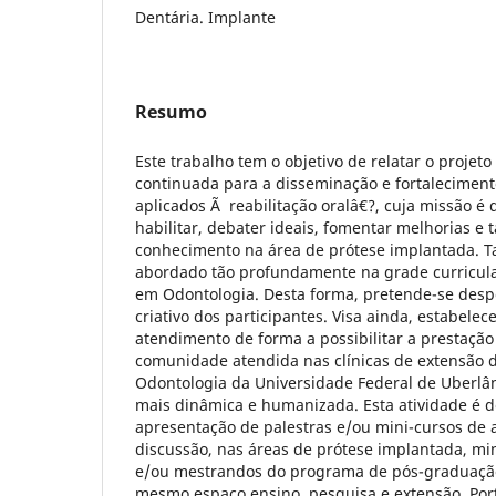
Dentária. Implante
Resumo
Este trabalho tem o objetivo de relatar o projet
continuada para a disseminação e fortalecimen
aplicados Ã reabilitação oralâ€?, cuja missão é 
habilitar, debater ideais, fomentar melhorias 
conhecimento na área de prótese implantada. Ta
abordado tão profundamente na grade curricul
em Odontologia. Desta forma, pretende-se desper
criativo dos participantes. Visa ainda, estabelec
atendimento de forma a possibilitar a prestação
comunidade atendida nas clínicas de extensão 
Odontologia da Universidade Federal de Uberlâ
mais dinâmica e humanizada. Esta atividade é d
apresentação de palestras e/ou mini-cursos de a
discussão, nas áreas de prótese implantada, mi
e/ou mestrandos do programa de pós-graduaçã
mesmo espaço ensino, pesquisa e extensão. Port