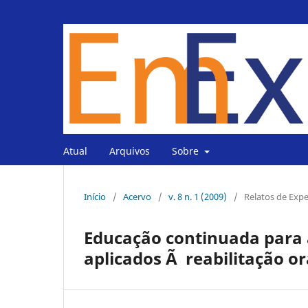
Atual
Arquivos
Sobre
Início
/
Acervo
/
v. 8 n. 1 (2009)
/
Relatos de Expe
Educação continuada para
aplicados Ã reabilitação or