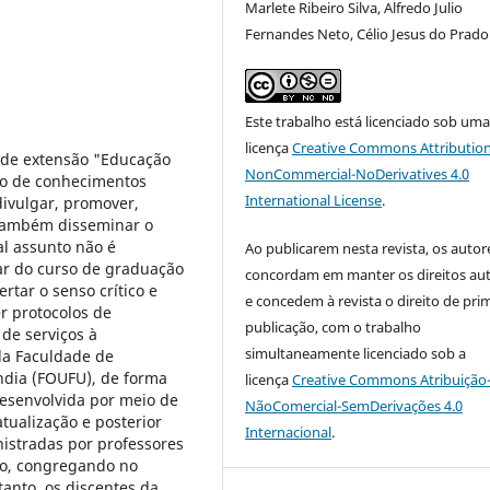
Marlete Ribeiro Silva, Alfredo Julio
Fernandes Neto, Célio Jesus do Prado
Este trabalho está licenciado sob um
licença
Creative Commons Attribution
o de extensão "Educação
NonCommercial-NoDerivatives 4.0
to de conhecimentos
International License
.
divulgar, promover,
e também disseminar o
l assunto não é
Ao publicarem nesta revista, os autor
ar do curso de graduação
concordam em manter os direitos aut
tar o senso crítico e
e concedem à revista o direito de pri
er protocolos de
publicação, com o trabalho
 de serviços à
simultaneamente licenciado sob a
da Faculdade de
ndia (FOUFU), de forma
licença
Creative Commons Atribuição
esenvolvida por meio de
NãoComercial-SemDerivações 4.0
tualização e posterior
Internacional
.
nistradas por professores
o, congregando no
anto, os discentes da