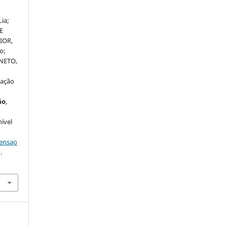
ia;
E
IOR,
o;
 NETO,
nação
ão
,
nível
tensao
.