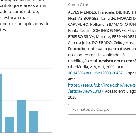
Como Citar
ntologia e áreas afins
idade à comunidade,
ALVES MENDES, Franciele; DIETRICH, L
is estarão mais
FREITAS BORGES, Tânia de; MORAIS D
tamento são aplicados de
CARVALHO, Polliane; SIMAMOTO JÚN
tes.
Paulo Cezar; DOMINGOS NEVES, Flávi
RIBEIRO SILVA, Marlete; FERNANDES
Alfredo Julio; DO PRADO, Célio Jesus.
Educação continuada para a dissemi
dos conhecimentos aplicados Ã
reabilitação oral.
Revista Em Extens
Uberlândia, v. 8, n. 1, 2009. DOI:
10.14393/REE-v8n12009-20437
. Dispo
em:
https://seer.ufu.br/index.php/revex
/article/view/20437
. Acesso em: 6 ago
2026.
Formatos de Citação