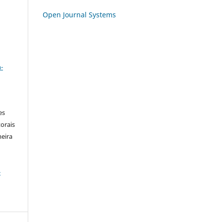
Open Journal Systems
a
-
es
orais
meira
-