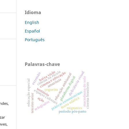
Idioma
English
Español
Português
Palavras-chave
cinema na escola
baixa visão
deficiência visual
cinema e educação
extensão
educação ambiental
plataforma digital
macrofauna do solo
amazônia
educação especial
cinema brasileiro
território
cegueira
espaços culturais
práticas extensionistas
terceiro setor
fauna edáfica
ação
refugiados
ndes,
migrantes
período pós-parto
zar
eves,