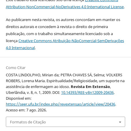
Attribution-NonCommercial-NoDerivatives 4.0 International License
.
Ao publicarem nesta revista, os autores concordam em manter os
direitos autorais e concedem à revista o direito de primeira
publicação, com o trabalho simultaneamente licenciado sob a
licença
Creative Commons Atribuição-NãoComercial-SemDerivações
4.0 Internacional
.
Como Citar
COSTA LINDOLPHO, Mirian da; PETRA CHAVES SÁ, Selma; VOLKERS
ROBERS, Lorena Maria. Espiritualidade/Religiosidade, um suporte na
assistência de enfermagem ao idoso.
Revista Em Extensão
,
Uberlândia, v. 8, n. 1, 2009. DOI:
10.14393/REE-v8n12009-20436
.
Disponível em:
https://seer.ufu.br/index.php/revextensao/article/view/20436
.
Acesso em: 7 ago. 2026.
Formatos de Citação