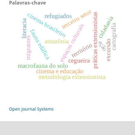
Palavras-chave
terceiro setor
cinema brasileiro
práticas extensionistas
refugiados
cidadania
literacia
espaços culturais
cartografia
fauna edáfica
migrantes
amazônia
excursão
ação
território
cegueira
macrofauna do solo
cinema e educação
metodologia extensionista
Open Journal Systems