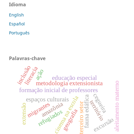
Idioma
English
Español
Português
Palavras-chave
inclusão
literacia
ação
educação especial
metodologia extensionista
aleitamento materno
formação inicial de professores
cegueira
cinema na escola
fauna edáfica
espaços culturais
território
amazônia
migrantes
terceiro setor
extensão
geografia
refugiados
excursão