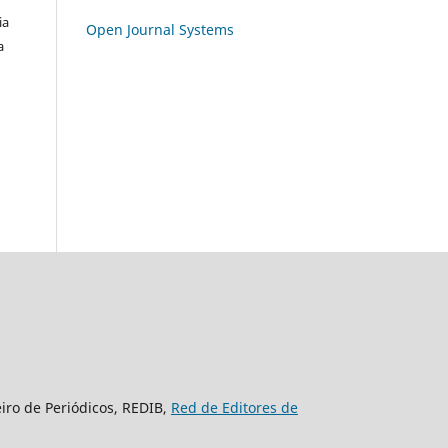
ia
Open Journal Systems
a
eiro de Periódicos, REDIB,
Red de Editores de