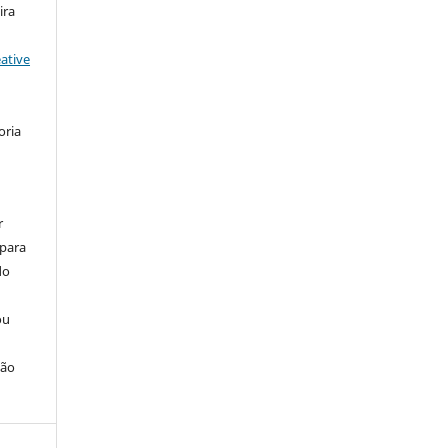
ira
ative
oria
r
 para
do
ou
ção