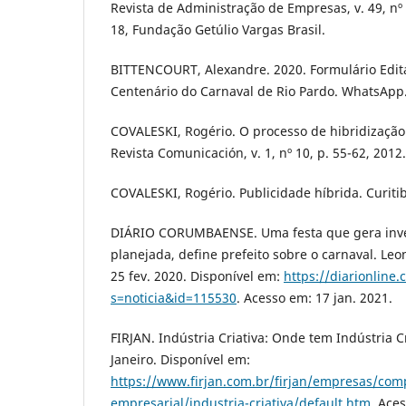
Revista de Administração de Empresas, v. 49, nº 
18, Fundação Getúlio Vargas Brasil.
BITTENCOURT, Alexandre. 2020. Formulário Edit
Centenário do Carnaval de Rio Pardo. WhatsApp
COVALESKI, Rogério. O processo de hibridização 
Revista Comunicación, v. 1, nº 10, p. 55-62, 2012.
COVALESKI, Rogério. Publicidade híbrida. Curitib
DIÁRIO CORUMBAENSE. Uma festa que gera inve
planejada, define prefeito sobre o carnaval. Le
25 fev. 2020. Disponível em:
https://diarionline.
s=noticia&id=115530
. Acesso em: 17 jan. 2021.
FIRJAN. Indústria Criativa: Onde tem Indústria Cr
Janeiro. Disponível em:
https://www.firjan.com.br/firjan/empresas/comp
empresarial/industria-criativa/default.htm
. Ace