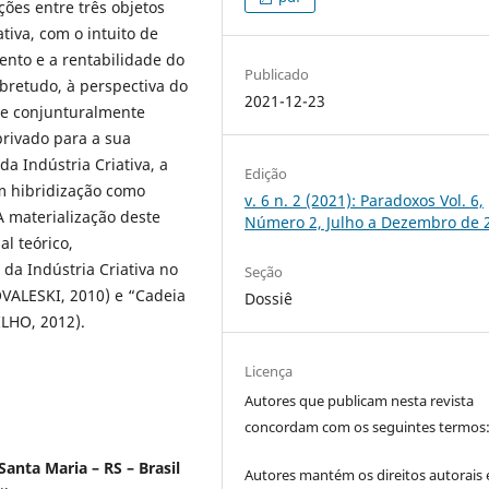
ções entre três objetos
ativa, com o intuito de
ento e a rentabilidade do
Publicado
obretudo, à perspectiva do
2021-12-23
que conjunturalmente
rivado para a sua
da Indústria Criativa, a
Edição
m hibridização como
v. 6 n. 2 (2021): Paradoxos Vol. 6,
A materialização deste
Número 2, Julho a Dezembro de 
l teórico,
 Indústria Criativa no
Seção
COVALESKI, 2010) e “Cadeia
Dossiê
ILHO, 2012).
Licença
Autores que publicam nesta revista
concordam com os seguintes termos
anta Maria – RS – Brasil
Autores mantém os direitos autorais 