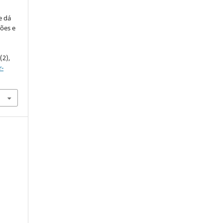
Me dá
ções e
6
(2),
r-