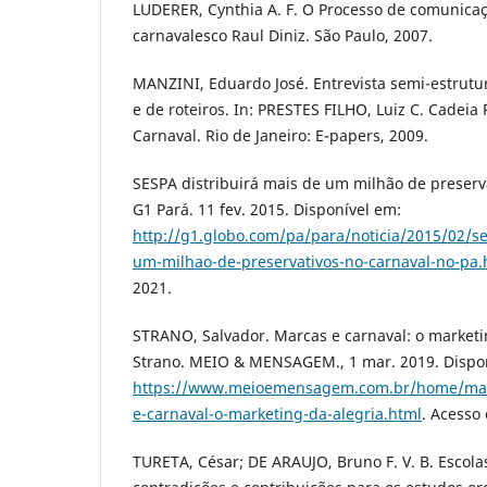
LUDERER, Cynthia A. F. O Processo de comunicaç
carnavalesco Raul Diniz. São Paulo, 2007.
MANZINI, Eduardo José. Entrevista semi-estrutur
e de roteiros. In: PRESTES FILHO, Luiz C. Cadei
Carnaval. Rio de Janeiro: E-papers, 2009.
SESPA distribuirá mais de um milhão de preserva
G1 Pará. 11 fev. 2015. Disponível em:
http://g1.globo.com/pa/para/noticia/2015/02/se
um-milhao-de-preservativos-no-carnaval-no-pa.
2021.
STRANO, Salvador. Marcas e carnaval: o marketi
Strano. MEIO & MENSAGEM., 1 mar. 2019. Dispo
https://www.meioemensagem.com.br/home/mar
e-carnaval-o-marketing-da-alegria.html
. Acesso
TURETA, César; DE ARAUJO, Bruno F. V. B. Escolas