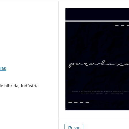
3260
de híbrida, Indústria
pdf