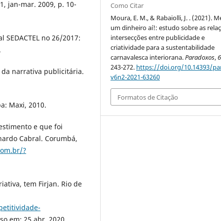
1, jan-mar. 2009, p. 10-
Como Citar
Moura, E. M., & Rabaiolli, J. . (2021). 
um dinheiro aí!: estudo sobre as rela
al SEDACTEL no 26/2017:
intersecções entre publicidade e
criatividade para a sustentabilidade
.
carnavalesca interiorana.
Paradoxos
,
243-272.
https://doi.org/10.14393/pa
da narrativa publicitária.
v6n2-2021-63260
Formatos de Citação
a: Maxi, 2010.
stimento e que foi
onardo Cabral. Corumbá,
com.br/?
iativa, tem Firjan. Rio de
etitividade-
sso em: 25 abr. 2020.