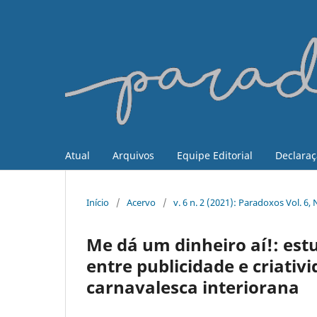
Atual
Arquivos
Equipe Editorial
Declaraç
Início
/
Acervo
/
v. 6 n. 2 (2021): Paradoxos Vol. 
Me dá um dinheiro aí!: estu
entre publicidade e criativ
carnavalesca interiorana