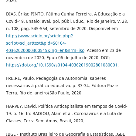
2020.
DIAS, Érika; PINTO, Fátima Cunha Ferreira. A Educação e a
Covid-19. Ensaio: aval. pol. públ. Educ., Rio de Janeiro, v. 28,
n. 108, pág. 545-554, setembro de 2020. Disponível em
http://www.scielo.br/scielo.php?
script=sci_arttext&pid=S0104-
40362020000300545&lng=en&nrm=iso
. Acesso em 23 de
novembro de 2020. Epub 06 de julho de 2020. DOI:
https://doi.org/10.1590/s0104-40362019002801080001
.
FREIRE, Paulo. Pedagogia da Autonomia: saberes
necessários à prática educativa. p. 33-34. Editora Paz e
Terra. Rio de Janeiro/São Paulo, 2020.
HARVEY, David. Política Anticapitalista em tempos de Covid-
19. p. 16. In: BADIOU, Alain et al. Coronavírus e a Luta de
Classes. Terra Sem Amos. Brasil, 2020.
IBGE - Instituto Brasileiro de Geografia e Estatísticas. IGBE