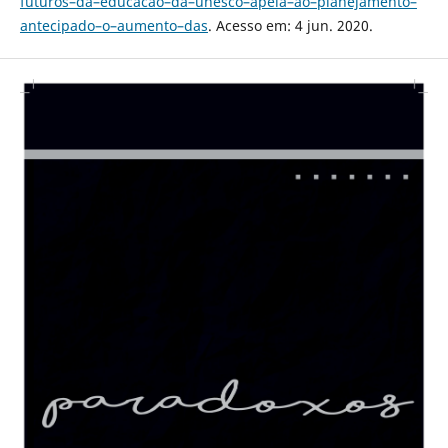
futuros–da–educacao–da–unesco–apela–ao–planejamento–
antecipado–o–aumento–das
. Acesso em: 4 jun. 2020.