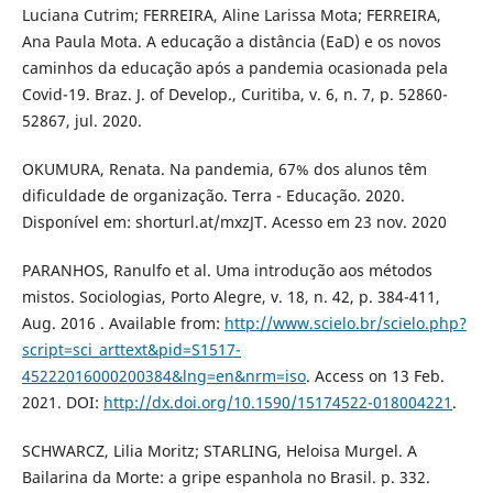
Luciana Cutrim; FERREIRA, Aline Larissa Mota; FERREIRA,
Ana Paula Mota. A educação a distância (EaD) e os novos
caminhos da educação após a pandemia ocasionada pela
Covid-19. Braz. J. of Develop., Curitiba, v. 6, n. 7, p. 52860-
52867, jul. 2020.
OKUMURA, Renata. Na pandemia, 67% dos alunos têm
dificuldade de organização. Terra - Educação. 2020.
Disponível em: shorturl.at/mxzJT. Acesso em 23 nov. 2020
PARANHOS, Ranulfo et al. Uma introdução aos métodos
mistos. Sociologias, Porto Alegre, v. 18, n. 42, p. 384-411,
Aug. 2016 . Available from:
http://www.scielo.br/scielo.php?
script=sci_arttext&pid=S1517-
45222016000200384&lng=en&nrm=iso
. Access on 13 Feb.
2021. DOI:
http://dx.doi.org/10.1590/15174522-018004221
.
SCHWARCZ, Lilia Moritz; STARLING, Heloisa Murgel. A
Bailarina da Morte: a gripe espanhola no Brasil. p. 332.