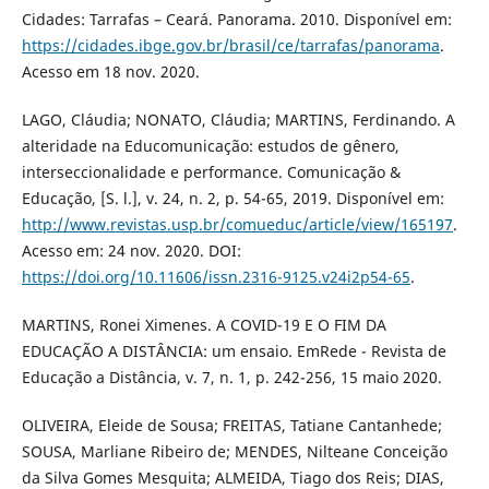
Cidades: Tarrafas – Ceará. Panorama. 2010. Disponível em:
https://cidades.ibge.gov.br/brasil/ce/tarrafas/panorama
.
Acesso em 18 nov. 2020.
LAGO, Cláudia; NONATO, Cláudia; MARTINS, Ferdinando. A
alteridade na Educomunicação: estudos de gênero,
interseccionalidade e performance. Comunicação &
Educação, [S. l.], v. 24, n. 2, p. 54-65, 2019. Disponível em:
http://www.revistas.usp.br/comueduc/article/view/165197
.
Acesso em: 24 nov. 2020. DOI:
https://doi.org/10.11606/issn.2316-9125.v24i2p54-65
.
MARTINS, Ronei Ximenes. A COVID-19 E O FIM DA
EDUCAÇÃO A DISTÂNCIA: um ensaio. EmRede - Revista de
Educação a Distância, v. 7, n. 1, p. 242-256, 15 maio 2020.
OLIVEIRA, Eleide de Sousa; FREITAS, Tatiane Cantanhede;
SOUSA, Marliane Ribeiro de; MENDES, Nilteane Conceição
da Silva Gomes Mesquita; ALMEIDA, Tiago dos Reis; DIAS,