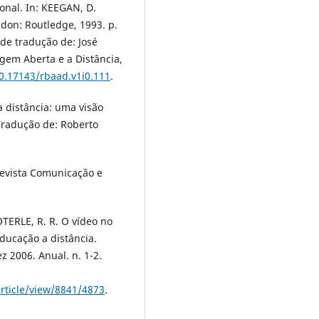
onal. In: KEEGAN, D.
ndon: Routledge, 1993. p.
de tradução de: José
agem Aberta e a Distância,
10.17143/rbaad.v1i0.111
.
 distância: uma visão
Tradução de: Roberto
Revista Comunicação e
TERLE, R. R. O vídeo no
ducação a distância.
ez 2006. Anual. n. 1-2.
article/view/8841/4873
.