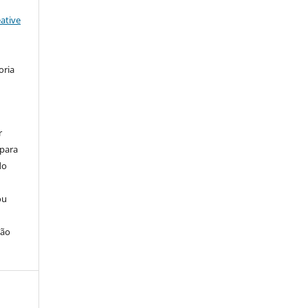
ative
oria
r
 para
do
ou
ção