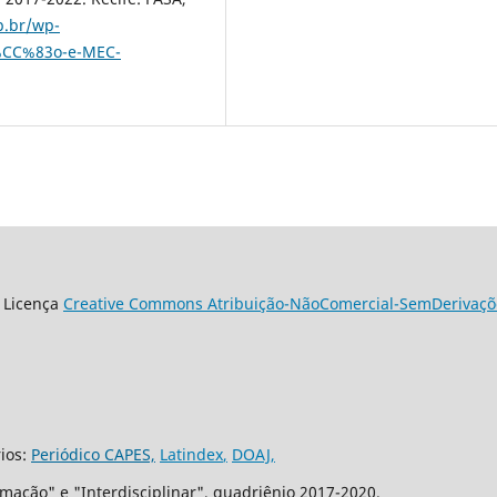
p.br/wp-
a%CC%83o-e-MEC-
 Licença
Creative Commons Atribuição-NãoComercial-SemDerivaçõe
rios:
Periódico CAPES,
Latindex
,
DOAJ,
mação" e "Interdisciplinar", quadriênio 2017-2020.