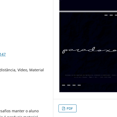
7147
distância, Vídeo, Material
PDF
safios manter o aluno