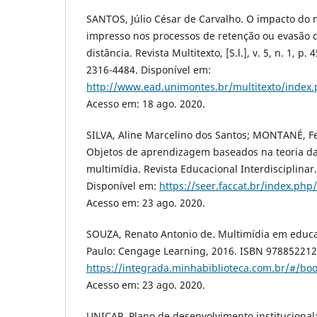
SANTOS, Júlio César de Carvalho. O impacto do m
impresso nos processos de retenção ou evasão 
distância. Revista Multitexto, [S.l.], v. 5, n. 1, p.
2316-4484. Disponível em:
http://www.ead.unimontes.br/multitexto/index.
Acesso em: 18 ago. 2020.
SILVA, Aline Marcelino dos Santos; MONTANÉ, F
Objetos de aprendizagem baseados na teoria 
multimídia. Revista Educacional Interdisciplinar. v
Disponível em:
https://seer.faccat.br/index.php
Acesso em: 23 ago. 2020.
SOUZA, Renato Antonio de. Multimídia em educa
Paulo: Cengage Learning, 2016. ISBN 978852212
https://integrada.minhabiblioteca.com.br/#/b
Acesso em: 23 ago. 2020.
UNICAP. Plano de desenvolvimento institucional: