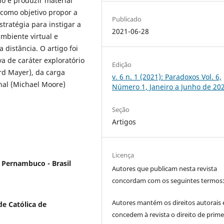
o é produzir material
 como objetivo propor a
Publicado
tratégia para instigar a
2021-06-28
mbiente virtual e
a distância. O artigo foi
a de caráter exploratório
Edição
rd Mayer), da carga
v. 6 n. 1 (2021): Paradoxos Vol. 6,
onal (Michael Moore)
Número 1, Janeiro a Junho de 20
Seção
Artigos
Licença
e Pernambuco - Brasil
Autores que publicam nesta revista
concordam com os seguintes termos
Autores mantém os direitos autorais 
de Católica de
concedem à revista o direito de prime