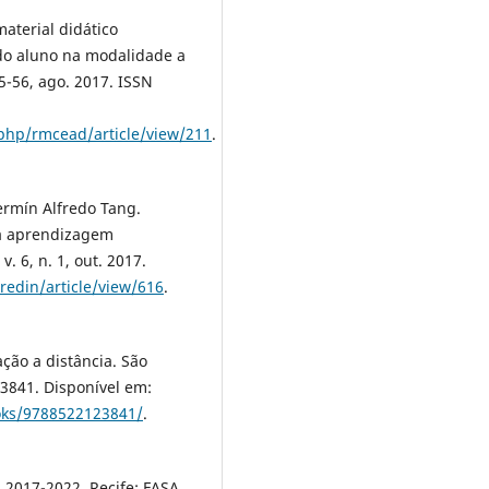
aterial didático
do aluno na modalidade a
 45-56, ago. 2017. ISSN
php/rmcead/article/view/211
.
ermín Alfredo Tang.
da aprendizagem
. 6, n. 1, out. 2017.
/redin/article/view/616
.
ção a distância. São
3841. Disponível em:
ooks/9788522123841/
.
 2017-2022. Recife: FASA,