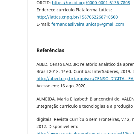
ORCID:
https://orcid.org/0000-0001-6136-7808
Endereço currículo Plataforma Lattes:
http://lattes.cnpq.br/1567062268710500
E-mail:
fernandasilveira.unicap@gmail.com
Referências
ABED. Censo EAD.BR: relatório analítico da apre
Brasil 2018. 1ª ed. Curitiba: InterSaberes, 2019.
http://abed.org.br/arquivos/CENSO_DIGITAL_
Acesso em: 16 ago. 2020.
ALMEIDA, Maria Elizabeth Bianconcini de; VALE
Integração currículo e tecnologias e a produção
digitais. Revista Currículo sem Fronteiras, v.12, n
2012. Disponível em:
http://www.curriculosemfronteiras.org/vol12iss3