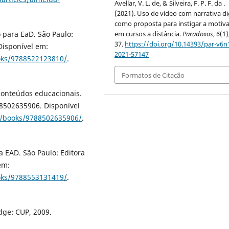
Avellar, V. L. de, & Silveira, F. P. F. da .
(2021). Uso de vídeo com narrativa di
como proposta para instigar a motiv
 para EaD. São Paulo:
em cursos a distância.
Paradoxos
,
6
(1)
37.
https://doi.org/10.14393/par-v6n
isponível em:
2021-57147
ooks/9788522123810/
.
Formatos de Citação
conteúdos educacionais.
88502635906. Disponível
/#/books/9788502635906/
.
 EAD. São Paulo: Editora
em:
ooks/9788553131419/
.
dge: CUP, 2009.