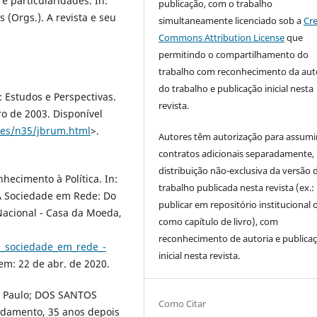
e particularidades. In:
publicação, com o trabalho
(Orgs.). A revista e seu
simultaneamente licenciado sob a
Cre
Commons Attribution License
que
permitindo o compartilhamento do
trabalho com reconhecimento da aut
do trabalho e publicação inicial nesta
 Estudos e Perspectivas.
revista.
o de 2003. Disponível
res/n35/jbrum.html
>.
Autores têm autorização para assumi
contratos adicionais separadamente,
distribuição não-exclusiva da versão 
ecimento à Política. In:
trabalho publicada nesta revista (ex.:
A Sociedade em Rede: Do
publicar em repositório institucional 
Nacional - Casa da Moeda,
como capítulo de livro), com
reconhecimento de autoria e publica
s/a_sociedade_em_rede_-
inicial nesta revista.
em: 22 de abr. de 2020.
o Paulo; DOS SANTOS
Como Citar
damento, 35 anos depois