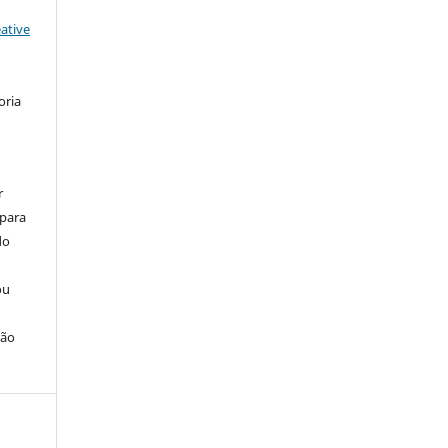
ative
oria
r
 para
do
ou
ção