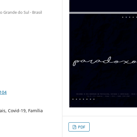
o Grande do Sul - Brasil
5104
is, Covid-19, Família
PDF