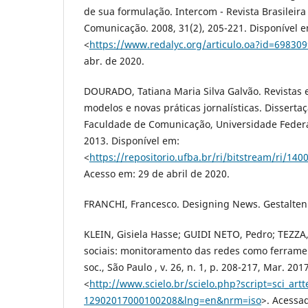
de sua formulação. Intercom - Revista Brasileira
Comunicação. 2008, 31(2), 205-221. Disponível 
<
https://www.redalyc.org/articulo.oa?id=69830
abr. de 2020.
DOURADO, Tatiana Maria Silva Galvão. Revistas e
modelos e novas práticas jornalísticas. Disserta
Faculdade de Comunicação, Universidade Federa
2013. Disponível em:
<
https://repositorio.ufba.br/ri/bitstream/ri/
Acesso em: 29 de abril de 2020.
FRANCHI, Francesco. Designing News. Gestalten:
KLEIN, Gisiela Hasse; GUIDI NETO, Pedro; TEZZA,
sociais: monitoramento das redes como ferrame
soc., São Paulo , v. 26, n. 1, p. 208-217, Mar. 20
<
http://www.scielo.br/scielo.php?script=sci_art
12902017000100208&lng=en&nrm=iso
>. Acessa