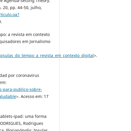
e Agenda-Setting Theory.
 20, pp. 44-50, julho,
ticulo.oa?
0.
po: a revista em contexto
esquisadores em Jornalismo
ulas_do_tempo_a_revista_em_contexto_digital
>.
dad por coronavirus
 em:
-para-publico-sobre-
aludable
>. Acesso em: 17
 tablets-ipad: uma forma
; RODRIGUES, Rodrigues
a. Florianópolis: Insular,