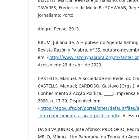
BENETTI, Marcia. Revista e jornalismo: conceitos 
TAVARES, Frederico de Mello B.; SCHWAAB, Reges 
jornalismo: Porto
Alegre: Penso, 2013.
BRUM, Juliana de. A Hipótese do Agenda Setting:
Revista Razón y Palabra, nº 35, outubro-novembr
em: <
http://www.razonypalabra.org.mx/anterio
Acesso em: 29 de abr. de 2020.
CASTELLS, Manuel. A Sociedade em Rede: do Conh
CASTELLS, Manuel; CARDOSO, Gustavo (Orgs.). 
Conhecimento à Acção Política. _____: Imprensa 
2006, p. 17-30. Disponível em:
<
https://egov.ufsc.br/portal/sites/default/file
_do_conhecimento_a_acao_politica.pdf
>. Acesso 
DA SILVA JUNIOR, José Afonso; PROCOPIO, Pedr
MELO, Mônica. Um Panorama da Teoria do Agen