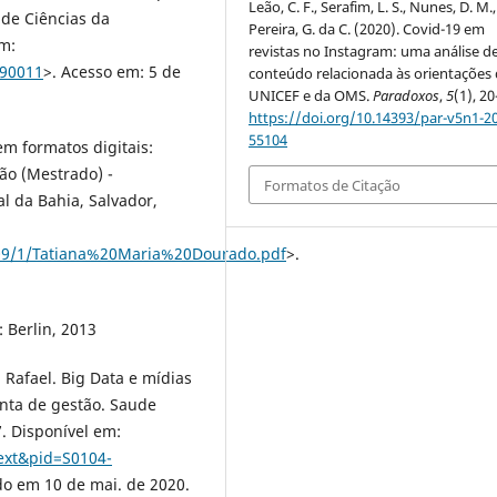
Leão, C. F., Serafim, L. S., Nunes, D. M.
 de Ciências da
Pereira, G. da C. (2020). Covid-19 em
em:
revistas no Instagram: uma análise d
990011
>. Acesso em: 5 de
conteúdo relacionada às orientações
UNICEF e da OMS.
Paradoxos
,
5
(1), 20
https://doi.org/10.14393/par-v5n1-2
55104
m formatos digitais:
ção (Mestrado) -
Formatos de Citação
l da Bahia, Salvador,
14009/1/Tatiana%20Maria%20Dourado.pdf
>.
 Berlin, 2013
 Rafael. Big Data e mídias
nta de gestão. Saude
17. Disponível em:
text&pid=S0104-
do em 10 de mai. de 2020.