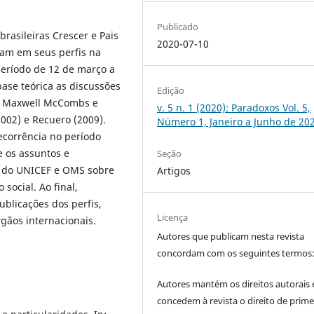
Publicado
rasileiras Crescer e Pais
2020-07-10
rdam em seus perfis na
período de 12 de março a
ase teórica as discussões
Edição
e Maxwell McCombs e
v. 5 n. 1 (2020): Paradoxos Vol. 5,
2002) e Recuero (2009).
Número 1, Janeiro a Junho de 20
ecorrência no período
 os assuntos e
Seção
s do UNICEF e OMS sobre
Artigos
 social. Ao final,
licações dos perfis,
Licença
gãos internacionais.
Autores que publicam nesta revista
concordam com os seguintes termos
Autores mantém os direitos autorais 
concedem à revista o direito de prime