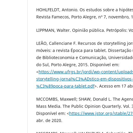
HOHLFELDT, Antonio. Os estudos sobre a hipót
Revista Famecos, Porto Alegre, nº 7, novembro, 
LIPPMAN, Walter. Opinião pública. Petrópolis: Vo
LEÃO, Callenciane F. Recursos de storytelling jor
móveis: a revista Época para tablet. Dissertação
de Biblioteconomia e Comunicação, Universidad
do Sul, Porto Alegre, 2015. Disponível em:
<
https://www.ufrgs.br/jordi/wp-content/upload
storytelling-jornal%C3%ADstico-em-dispositivo
%C3%89poca-para-tablet.pdf
>. Acesso em 17 ab
MCCOMBS, Maxwell; SHAW, Donald L. The Agenda
Mass Media. The Public Opinion Quarterly. Vol. 
Disponível em: <
https://www.jstor.org/stable/2
abr. de 2020.