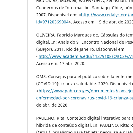
MCCOMBS, Maxwell; VALENZUELA, Sebastián. Th
Cuadernos de Información, Santiago, Chile, núm.
2007. Disponível em: <
http://www.redalyc.org/ar
id=97120369004
>. Acesso em: 15 de abr. de 202
OLIVEIRA, Fabrício Marques de. Cápsulas do tem
digital. In: Anais do 9º Encontro Nacional de P
(SBPJor). 2011, Rio de Janeiro. Disponível em:
<
http://www.academia.edu/11379108/C%C3%A1ps
Acesso em: 17 abr. 2020.
OMS. Consejos para el público sobre la enferme
(COVID-19): crianza saludable. 2020. Disponível
<
https://www.paho.org/es/documentos/consejos
enfermedad-por-coronavirus-covid-19-crianza-s
de abr. de 2020
PAULINO, Rita. Conteúdo digital interativo para
híbrida de conteúdo digital. In: PAULINO, Rita
(Orgs.) Jornalismo para tablets: pesquisa e prátic