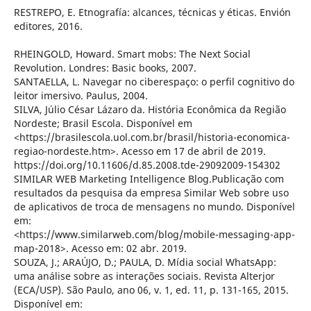
RESTREPO, E. Etnografía: alcances, técnicas y éticas. Envión
editores, 2016.
RHEINGOLD, Howard. Smart mobs: The Next Social
Revolution. Londres: Basic books, 2007.
SANTAELLA, L. Navegar no ciberespaço: o perfil cognitivo do
leitor imersivo. Paulus, 2004.
SILVA, Júlio César Lázaro da. História Econômica da Região
Nordeste; Brasil Escola. Disponível em
<https://brasilescola.uol.com.br/brasil/historia-economica-
regiao-nordeste.htm>. Acesso em 17 de abril de 2019.
https://doi.org/10.11606/d.85.2008.tde-29092009-154302
SIMILAR WEB Marketing Intelligence Blog.Publicação com
resultados da pesquisa da empresa Similar Web sobre uso
de aplicativos de troca de mensagens no mundo. Disponível
em:
<https://www.similarweb.com/blog/mobile-messaging-app-
map-2018>. Acesso em: 02 abr. 2019.
SOUZA, J.; ARAÚJO, D.; PAULA, D. Mídia social WhatsApp:
uma análise sobre as interações sociais. Revista Alterjor
(ECA/USP). São Paulo, ano 06, v. 1, ed. 11, p. 131-165, 2015.
Disponível em: