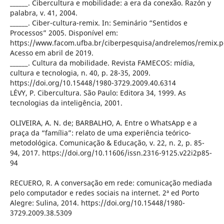
______. Cibercultura e mobilidade: a era da conexão. Razón y
palabra, v. 41, 2004.
______. Ciber-cultura-remix. In: Seminário “Sentidos e
Processos” 2005. Disponível em:
https://www.facom.ufba.br/ciberpesquisa/andrelemos/remix.p
Acesso em abril de 2019.
______. Cultura da mobilidade. Revista FAMECOS: mídia,
cultura e tecnologia, n. 40, p. 28-35, 2009.
https://doi.org/10.15448/1980-3729.2009.40.6314
LÉVY, P. Cibercultura. São Paulo: Editora 34, 1999. As
tecnologias da inteligência, 2001.
OLIVEIRA, A. N. de; BARBALHO, A. Entre o WhatsApp e a
praça da “família”: relato de uma experiência teórico-
metodológica. Comunicação & Educação, v. 22, n. 2, p. 85-
94, 2017. https://doi.org/10.11606/issn.2316-9125.v22i2p85-
94
RECUERO, R. A conversação em rede: comunicação mediada
pelo computador e redes sociais na internet. 2ª ed Porto
Alegre: Sulina, 2014. https://doi.org/10.15448/1980-
3729.2009.38.5309