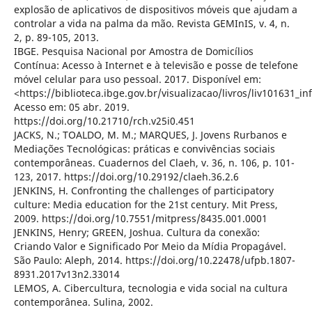
explosão de aplicativos de dispositivos móveis que ajudam a
controlar a vida na palma da mão. Revista GEMInIS, v. 4, n.
2, p. 89-105, 2013.
IBGE. Pesquisa Nacional por Amostra de Domicílios
Contínua: Acesso à Internet e à televisão e posse de telefone
móvel celular para uso pessoal. 2017. Disponível em:
<https://biblioteca.ibge.gov.br/visualizacao/livros/liv101631_i
Acesso em: 05 abr. 2019.
https://doi.org/10.21710/rch.v25i0.451
JACKS, N.; TOALDO, M. M.; MARQUES, J. Jovens Rurbanos e
Mediações Tecnológicas: práticas e convivências sociais
contemporâneas. Cuadernos del Claeh, v. 36, n. 106, p. 101-
123, 2017. https://doi.org/10.29192/claeh.36.2.6
JENKINS, H. Confronting the challenges of participatory
culture: Media education for the 21st century. Mit Press,
2009. https://doi.org/10.7551/mitpress/8435.001.0001
JENKINS, Henry; GREEN, Joshua. Cultura da conexão:
Criando Valor e Significado Por Meio da Mídia Propagável.
São Paulo: Aleph, 2014. https://doi.org/10.22478/ufpb.1807-
8931.2017v13n2.33014
LEMOS, A. Cibercultura, tecnologia e vida social na cultura
contemporânea. Sulina, 2002.