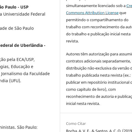
simultaneamente licenciado sob a
Cre
ão Paulo - USP
Commons Attribution License
que
a Universidade Federal
permitindo o compartilhamento do
trabalho com reconhecimento da aut
dade de São Paulo
do trabalho e publicação inicial nesta
revista.
ederal de Uberlândia -
Autores têm autorização para assumi
ção pela ECA/USP,
contratos adicionais separadamente,
gias, Educação e
distribuição não-exclusiva da versão 
 Jornalismo da Faculdade
trabalho publicada nesta revista (ex.:
ndia (UFU).
publicar em repositório institucional 
como capítulo de livro), com
reconhecimento de autoria e publica
inicial nesta revista.
Como Citar
nistas. São Paulo:
Rocha, A. V. F., & Santos, A. C. O. (2019