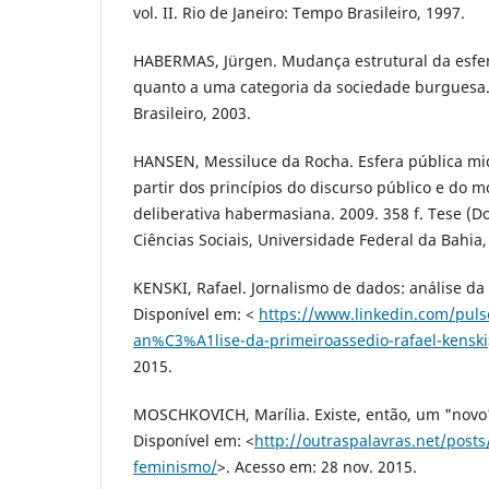
vol. II. Rio de Janeiro: Tempo Brasileiro, 1997.
HABERMAS, Jürgen. Mudança estrutural da esfer
quanto a uma categoria da sociedade burguesa.
Brasileiro, 2003.
HANSEN, Messiluce da Rocha. Esfera pública mi
partir dos princípios do discurso público e do 
deliberativa habermasiana. 2009. 358 f. Tese (D
Ciências Sociais, Universidade Federal da Bahia,
KENSKI, Rafael. Jornalismo de dados: análise da
Disponível em: <
https://www.linkedin.com/puls
an%C3%A1lise-da-primeiroassedio-rafael-kenski
2015.
MOSCHKOVICH, Marília. Existe, então, um "novo
Disponível em: <
http://outraspalavras.net/post
feminismo/
>. Acesso em: 28 nov. 2015.