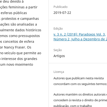
se deu devido à
Publicado
ações femininas a partir
2019-07-22
 esferas públicas
os protestos e campanhas
mações são analisadas a
Edição
ipalmente dados históricos
v. 3 n. 2 (2018): Paradoxos Vol. 3,
aremos como pressupostos
Número 2, Julho a Dezembro de 
os conceitos de esfera
or Nancy Fraser. Os
Seção
mo veículo que permite ao
Artigos
o interesse dos grandes
ar um novo movimento
Licença
Autores que publicam nesta revista
concordam com os seguintes termos
Autores mantém os direitos autorais 
concedem à revista o direito de prime
publicação, com o trabalho