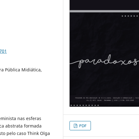
9701
ra Pública Midiática,
minista nas esferas
ica abstrata formada
PDF
to pelo caso Think Olga