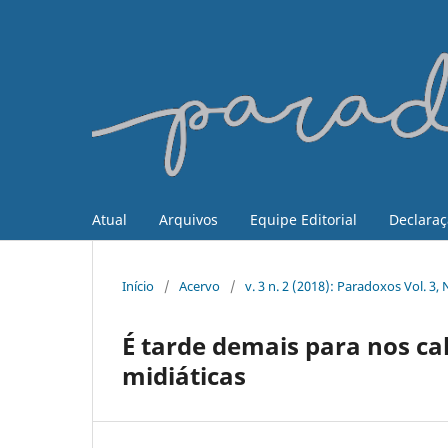
Atual
Arquivos
Equipe Editorial
Declaraç
Início
/
Acervo
/
v. 3 n. 2 (2018): Paradoxos Vol. 
É tarde demais para nos ca
midiáticas