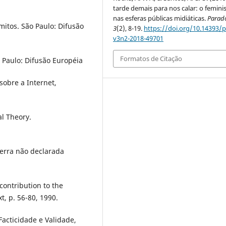
tarde demais para nos calar: o femin
nas esferas públicas midiáticas.
Parad
itos. São Paulo: Difusão
3
(2), 8-19.
https://doi.org/10.14393/p
v3n2-2018-49701
Formatos de Citação
o Paulo: Difusão Européia
sobre a Internet,
al Theory.
erra não declarada
contribution to the
t, p. 56-80, 1990.
acticidade e Validade,