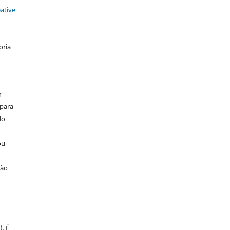
ative
oria
r
 para
do
ou
ção
). É