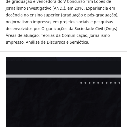
de graduação e vencedora do V Concurso Tim Lopes de
Jornalismo Investigativo (ANDI), em 2010. Experiência em
docência no ensino superior (graduação e pós-graduação),
no jornalismo impresso, em projetos sociais e pesquisas
desenvolvidos por Organizações da Sociedade Civil (Ongs).
Áreas de atuação: Teorias da Comunicação, Jornalismo
Impresso, Análise de Discursos e Semiótica.