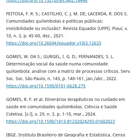
https://doi.org/10.15210/tes.v8i2.18448
FEITOSA, F. R. S.; CASTILHO, C. J. M. DE; LACERDA, R. DOS S.
Comunidades quilombolas e políticas públicas:
invisibilidade ou inclusão?. Revista Equador (UFPI). Piauí, v.
10, n. 3, p. 45-60, dez., 2021.
https://doi.org/10.26694/equador.v10i3.12633
GOMES, W. DA S.; GURGEL, I. G. D.; FERNANDES, S. L.
Determinação social da saúde numa comunidade
quilombola: análise com a matriz de processos críticos. Serv.
Soc. Soc. São Paulo, n. 143, p. 140-161, jan./abr., 2022.
https://doi.org/10.1590/0101-6628.275
GOMES, R. F. et al. Itinerários terapêuticos no cuidado em
saúde em comunidades quilombolas. Ciência e Saúde
Coletiva. [s.l], v. 29, n. 3, p. 1-10, mar., 2024.
https://doi.org/10.1590/1413-81232024293.01602023
IBGE. Instituto Brasileiro de Geografia e Estatística. Censo