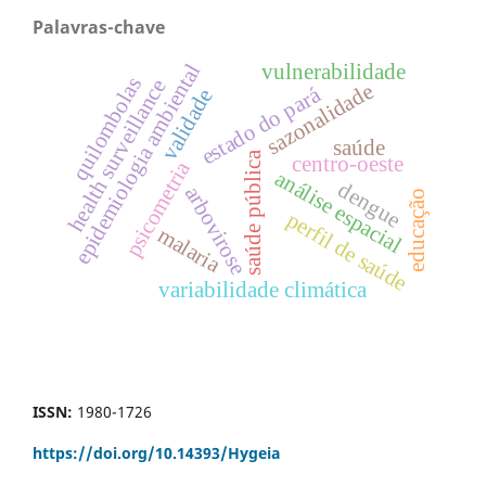
Palavras-chave
vulnerabilidade
epidemiologia ambiental
quilombolas
health surveillance
sazonalidade
estado do pará
validade
saúde
saúde pública
centro-oeste
psicometria
análise espacial
dengue
arbovirose
educação
perfil de saúde
malaria
variabilidade climática
ISSN:
1980-1726
https://doi.org/
10.14393/Hygeia