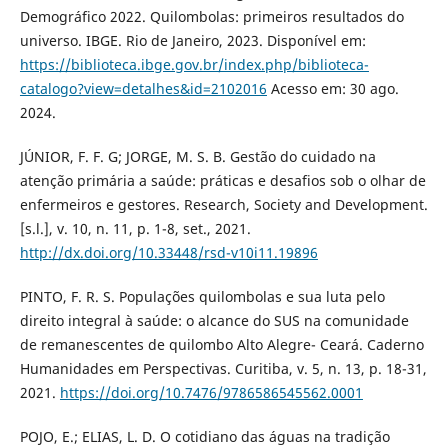
Demográfico 2022. Quilombolas: primeiros resultados do
universo. IBGE. Rio de Janeiro, 2023. Disponível em:
https://biblioteca.ibge.gov.br/index.php/biblioteca-
catalogo?view=detalhes&id=2102016
Acesso em: 30 ago.
2024.
JÚNIOR, F. F. G; JORGE, M. S. B. Gestão do cuidado na
atenção primária a saúde: práticas e desafios sob o olhar de
enfermeiros e gestores. Research, Society and Development.
[s.l.], v. 10, n. 11, p. 1-8, set., 2021.
http://dx.doi.org/10.33448/rsd-v10i11.19896
PINTO, F. R. S. Populações quilombolas e sua luta pelo
direito integral à saúde: o alcance do SUS na comunidade
de remanescentes de quilombo Alto Alegre- Ceará. Caderno
Humanidades em Perspectivas. Curitiba, v. 5, n. 13, p. 18-31,
2021.
https://doi.org/10.7476/9786586545562.0001
POJO, E.; ELIAS, L. D. O cotidiano das águas na tradição