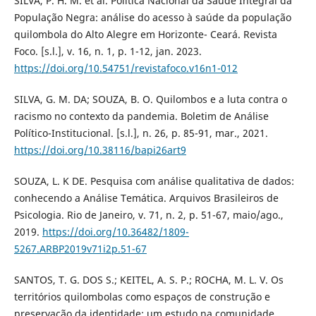
SILVA, P. H. M. et al. Política Nacional da Saúde Integral da
População Negra: análise do acesso à saúde da população
quilombola do Alto Alegre em Horizonte- Ceará. Revista
Foco. [s.l.], v. 16, n. 1, p. 1-12, jan. 2023.
https://doi.org/10.54751/revistafoco.v16n1-012
SILVA, G. M. DA; SOUZA, B. O. Quilombos e a luta contra o
racismo no contexto da pandemia. Boletim de Análise
Político-Institucional. [s.l.], n. 26, p. 85-91, mar., 2021.
https://doi.org/10.38116/bapi26art9
SOUZA, L. K DE. Pesquisa com análise qualitativa de dados:
conhecendo a Análise Temática. Arquivos Brasileiros de
Psicologia. Rio de Janeiro, v. 71, n. 2, p. 51-67, maio/ago.,
2019.
https://doi.org/10.36482/1809-
5267.ARBP2019v71i2p.51-67
SANTOS, T. G. DOS S.; KEITEL, A. S. P.; ROCHA, M. L. V. Os
territórios quilombolas como espaços de construção e
preservação da identidade: um estudo na comunidade