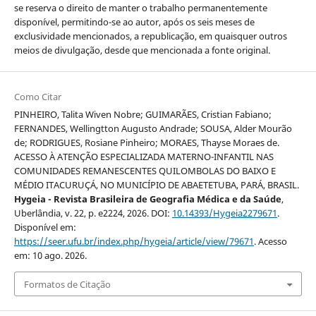
se reserva o direito de manter o trabalho permanentemente
disponível, permitindo-se ao autor, após os seis meses de
exclusividade mencionados, a republicação, em quaisquer outros
meios de divulgação, desde que mencionada a fonte original.
Como Citar
PINHEIRO, Talita Wiven Nobre; GUIMARÃES, Cristian Fabiano;
FERNANDES, Wellingtton Augusto Andrade; SOUSA, Alder Mourão
de; RODRIGUES, Rosiane Pinheiro; MORAES, Thayse Moraes de.
ACESSO À ATENÇÃO ESPECIALIZADA MATERNO-INFANTIL NAS
COMUNIDADES REMANESCENTES QUILOMBOLAS DO BAIXO E
MÉDIO ITACURUÇÁ, NO MUNICÍPIO DE ABAETETUBA, PARÁ, BRASIL.
Hygeia - Revista Brasileira de Geografia Médica e da Saúde
,
Uberlândia, v. 22, p. e2224, 2026. DOI:
10.14393/Hygeia2279671
.
Disponível em:
https://seer.ufu.br/index.php/hygeia/article/view/79671
. Acesso
em: 10 ago. 2026.
Formatos de Citação