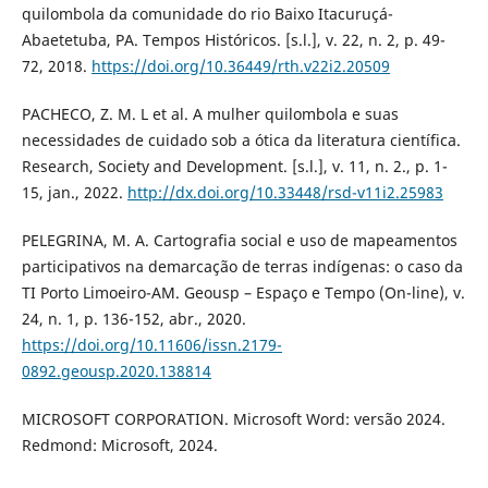
quilombola da comunidade do rio Baixo Itacuruçá-
Abaetetuba, PA. Tempos Históricos. [s.l.], v. 22, n. 2, p. 49-
72, 2018.
https://doi.org/10.36449/rth.v22i2.20509
PACHECO, Z. M. L et al. A mulher quilombola e suas
necessidades de cuidado sob a ótica da literatura científica.
Research, Society and Development. [s.l.], v. 11, n. 2., p. 1-
15, jan., 2022.
http://dx.doi.org/10.33448/rsd-v11i2.25983
PELEGRINA, M. A. Cartografia social e uso de mapeamentos
participativos na demarcação de terras indígenas: o caso da
TI Porto Limoeiro-AM. Geousp – Espaço e Tempo (On-line), v.
24, n. 1, p. 136-152, abr., 2020.
https://doi.org/10.11606/issn.2179-
0892.geousp.2020.138814
MICROSOFT CORPORATION. Microsoft Word: versão 2024.
Redmond: Microsoft, 2024.