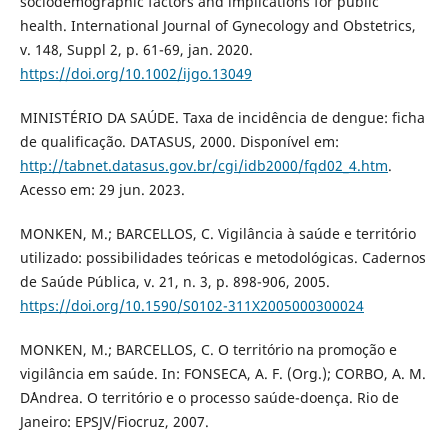
sociodemographic factors and implications for public
health. International Journal of Gynecology and Obstetrics,
v. 148, Suppl 2, p. 61-69, jan. 2020.
https://doi.org/10.1002/ijgo.13049
MINISTÉRIO DA SAÚDE. Taxa de incidência de dengue: ficha
de qualificação. DATASUS, 2000. Disponível em:
http://tabnet.datasus.gov.br/cgi/idb2000/fqd02_4.htm
.
Acesso em: 29 jun. 2023.
MONKEN, M.; BARCELLOS, C. Vigilância à saúde e território
utilizado: possibilidades teóricas e metodológicas. Cadernos
de Saúde Pública, v. 21, n. 3, p. 898-906, 2005.
https://doi.org/10.1590/S0102-311X2005000300024
MONKEN, M.; BARCELLOS, C. O território na promoção e
vigilância em saúde. In: FONSECA, A. F. (Org.); CORBO, A. M.
D´Andrea. O território e o processo saúde-doença. Rio de
Janeiro: EPSJV/Fiocruz, 2007.