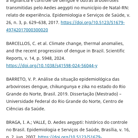
a vigilância e controle de dengue e outras arboviroses
transmitidas pelo Aedes aegypti no município de Natal-RN:
relato de experiência. Epidemiologia e Serviços de Saúde, v.
26, n. 3, p. 629–638, 2017.
https://doi.org/10.5123/S1679-
49742017000300020
BARCELLOS, C. et al. Climate change, thermal anomalies,
and the recent progression of dengue in Brazil. Scientific
Reports, v. 14, p. 5948, 2024.
https://doi.org/10.1038/s41598-024-56044-y
BARRETO, V. P. Análise da situação epidemiológica das
arboviroses dengue, chikungunya e zika no estado do Rio
Grande do Norte, Brasil. 2019. Dissertação (Mestrado) –
Universidade Federal do Rio Grande do Norte, Centro de
Ciências da Saúde.
BRAGA, I. A.; VALLE, D. Aedes aegypti: histórico do controle
no Brasil. Epidemiologia e Serviços de Saúde, Brasília, v. 16,
n. 2, jun. 2007.
https://doi.org/10.5123/S1679-