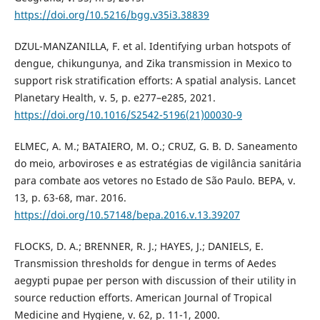
https://doi.org/10.5216/bgg.v35i3.38839
DZUL-MANZANILLA, F. et al. Identifying urban hotspots of
dengue, chikungunya, and Zika transmission in Mexico to
support risk stratification efforts: A spatial analysis. Lancet
Planetary Health, v. 5, p. e277–e285, 2021.
https://doi.org/10.1016/S2542-5196(21)00030-9
ELMEC, A. M.; BATAIERO, M. O.; CRUZ, G. B. D. Saneamento
do meio, arboviroses e as estratégias de vigilância sanitária
para combate aos vetores no Estado de São Paulo. BEPA, v.
13, p. 63-68, mar. 2016.
https://doi.org/10.57148/bepa.2016.v.13.39207
FLOCKS, D. A.; BRENNER, R. J.; HAYES, J.; DANIELS, E.
Transmission thresholds for dengue in terms of Aedes
aegypti pupae per person with discussion of their utility in
source reduction efforts. American Journal of Tropical
Medicine and Hygiene, v. 62, p. 11-1, 2000.