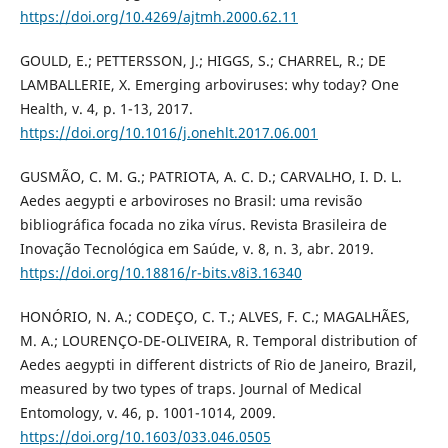
https://doi.org/10.4269/ajtmh.2000.62.11
GOULD, E.; PETTERSSON, J.; HIGGS, S.; CHARREL, R.; DE
LAMBALLERIE, X. Emerging arboviruses: why today? One
Health, v. 4, p. 1-13, 2017.
https://doi.org/10.1016/j.onehlt.2017.06.001
GUSMÃO, C. M. G.; PATRIOTA, A. C. D.; CARVALHO, I. D. L.
Aedes aegypti e arboviroses no Brasil: uma revisão
bibliográfica focada no zika vírus. Revista Brasileira de
Inovação Tecnológica em Saúde, v. 8, n. 3, abr. 2019.
https://doi.org/10.18816/r-bits.v8i3.16340
HONÓRIO, N. A.; CODEÇO, C. T.; ALVES, F. C.; MAGALHÃES,
M. A.; LOURENÇO-DE-OLIVEIRA, R. Temporal distribution of
Aedes aegypti in different districts of Rio de Janeiro, Brazil,
measured by two types of traps. Journal of Medical
Entomology, v. 46, p. 1001-1014, 2009.
https://doi.org/10.1603/033.046.0505