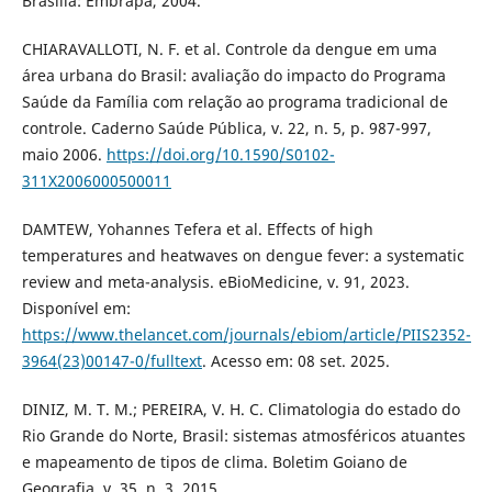
Brasília: Embrapa, 2004.
CHIARAVALLOTI, N. F. et al. Controle da dengue em uma
área urbana do Brasil: avaliação do impacto do Programa
Saúde da Família com relação ao programa tradicional de
controle. Caderno Saúde Pública, v. 22, n. 5, p. 987-997,
maio 2006.
https://doi.org/10.1590/S0102-
311X2006000500011
DAMTEW, Yohannes Tefera et al. Effects of high
temperatures and heatwaves on dengue fever: a systematic
review and meta-analysis. eBioMedicine, v. 91, 2023.
Disponível em:
https://www.thelancet.com/journals/ebiom/article/PIIS2352-
3964(23)00147-0/fulltext
. Acesso em: 08 set. 2025.
DINIZ, M. T. M.; PEREIRA, V. H. C. Climatologia do estado do
Rio Grande do Norte, Brasil: sistemas atmosféricos atuantes
e mapeamento de tipos de clima. Boletim Goiano de
Geografia, v. 35, n. 3, 2015.