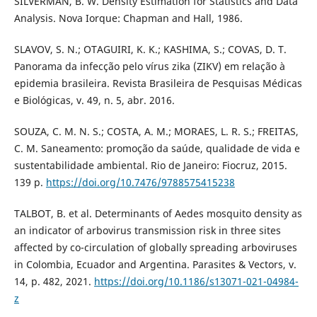
SILVERMAN, B. W. Density Estimation for Statistics and Data
Analysis. Nova Iorque: Chapman and Hall, 1986.
SLAVOV, S. N.; OTAGUIRI, K. K.; KASHIMA, S.; COVAS, D. T.
Panorama da infecção pelo vírus zika (ZIKV) em relação à
epidemia brasileira. Revista Brasileira de Pesquisas Médicas
e Biológicas, v. 49, n. 5, abr. 2016.
SOUZA, C. M. N. S.; COSTA, A. M.; MORAES, L. R. S.; FREITAS,
C. M. Saneamento: promoção da saúde, qualidade de vida e
sustentabilidade ambiental. Rio de Janeiro: Fiocruz, 2015.
139 p.
https://doi.org/10.7476/9788575415238
TALBOT, B. et al. Determinants of Aedes mosquito density as
an indicator of arbovirus transmission risk in three sites
affected by co-circulation of globally spreading arboviruses
in Colombia, Ecuador and Argentina. Parasites & Vectors, v.
14, p. 482, 2021.
https://doi.org/10.1186/s13071-021-04984-
z