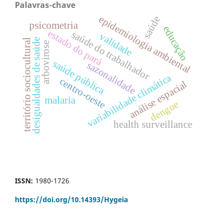
Palavras-chave
epidemiologia ambiental
saúde
psicometria
educação
estado do pará
saúde do trabalhador
validade
desigualdades de saúde
território sociocultural
arbovirose
saúde pública
sazonalidade
variabilidade climática
centro-oeste
análise espacial
malaria
dengue
health surveillance
ISSN:
1980-1726
https://doi.org/
10.14393/Hygeia