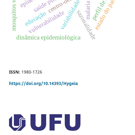
variabilidade climática
mosquitos vetores
perfil de saúde
saúde pública
centro-oeste
estado do pará
malaria
sazonalidade
vulnerabilidade
educação
dinâmica epidemiológica
ISSN:
1980-1726
https://doi.org/
10.14393/Hygeia