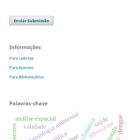
Enviar Submissão
Informações
Para Leitores
Para Autores
Para Bibliotecários
Palavras-chave
epidemiologia ambiental
dengue
saúde
análise espacial
arbovirose
validade