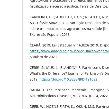
Agrotóxicos e violações de direitos humanos no 
fiscalização e acesso à justiça. Terra de Direitos,
CARNEIRO, F.F.; AUGUSTO, L.G.S.; RIGOTTO, R.M.
A.C. Dôssie ABRASCO- Associação Brasileira de S
sobre os impactos dos agrotóxicos na saúde [Inte
Expressão Popular; 2015.
CEARÁ, 2019. Lei Estadual nº 16.820/ 2019. Disp
https://www.adagri.ce.gov.br/legislacao-vegetal
outubro de 2023.
CERRI, S.; MUS, L.; BLANDINI, F. Parkinson’s D
What’s the Difference? Journal of Parkinson’s Di
2019.
https://doi.org/10.3233/JPD-191683
DAHAL, T. The Parkinson Pandemic: Emerging Evi
Neuroinfectious Diseases, v.13, n.6, p. 1-4, 2022.
DEEB, W.; NOZILE-FIRTH, K.; OKUN, M.S. Parkins