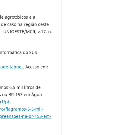
e agrotóxicos e a
 de caso na região oeste
a -UNIOESTE/MCR, v.17, n.
Informática do SUS
aude-tabnet
. Acesso em:
mos 6,5 mil litros de
s na BR-153 em Água
rf/pt-
ro/flagramos-6-5-mil-
apreensoes-na-br-153-em-