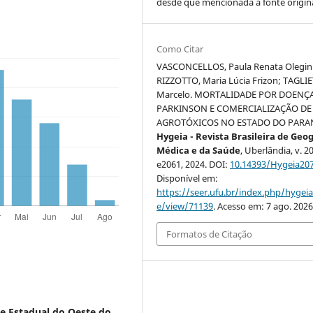
desde que mencionada a fonte origina
Como Citar
VASCONCELLOS, Paula Renata Olegini
RIZZOTTO, Maria Lúcia Frizon; TAGLIE
Marcelo. MORTALIDADE POR DOENÇ
PARKINSON E COMERCIALIZAÇÃO DE
AGROTÓXICOS NO ESTADO DO PARA
Hygeia - Revista Brasileira de Geo
Médica e da Saúde
, Uberlândia, v. 20
e2061, 2024. DOI:
10.14393/Hygeia20
Disponível em:
https://seer.ufu.br/index.php/hygeia/
e/view/71139
. Acesso em: 7 ago. 2026
Formatos de Citação
de Estadual do Oeste do