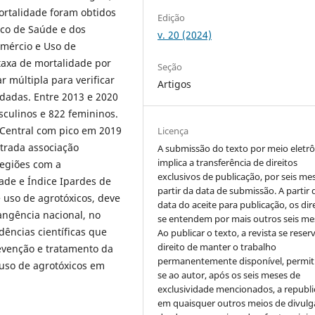
ortalidade foram obtidos
Edição
co de Saúde e dos
v. 20 (2024)
mércio e Uso de
taxa de mortalidade por
Seção
r múltipla para verificar
Artigos
udadas. Entre 2013 e 2020
sculinos e 822 femininos.
 Central com pico em 2019
Licença
trada associação
A submissão do texto por meio eletr
implica a transferência de direitos
regiões com a
exclusivos de publicação, por seis me
dade e Índice Ipardes de
partir da data de submissão. A partir 
 uso de agrotóxicos, deve
data do aceite para publicação, os dir
angência nacional, no
se entendem por mais outros seis me
dências científicas que
Ao publicar o texto, a revista se reser
direito de manter o trabalho
venção e tratamento da
permanentemente disponível, permit
uso de agrotóxicos em
se ao autor, após os seis meses de
exclusividade mencionados, a republi
em quaisquer outros meios de divulg