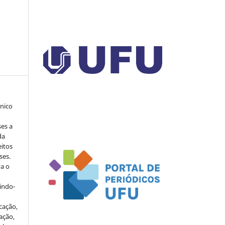
ônico
ses a
da
eitos
ses.
va o
indo-
cação,
ação,