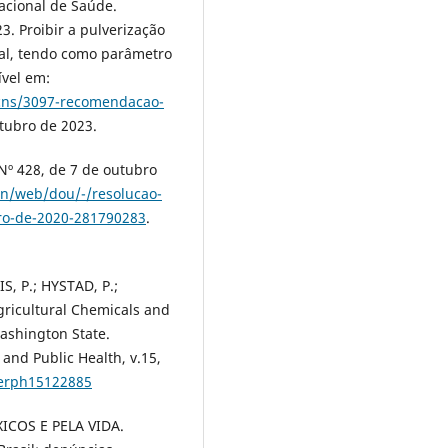
acional de Saúde.
 Proibir a pulverização
nal, tendo como parâmetro
ível em:
-cns/3097-recomendacao-
tubro de 2023.
Nº 428, de 7 de outubro
en/web/dou/-/resolucao-
bro-de-2020-281790283
.
S, P.; HYSTAD, P.;
ricultural Chemicals and
ashington State.
and Public Health, v.15,
ijerph15122885
OS E PELA VIDA.