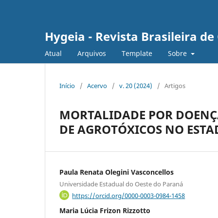
Hygeia - Revista Brasileira d
Atual
Arquivos
Template
Sobre
Início
/
Acervo
/
v. 20 (2024)
/
Artigos
MORTALIDADE POR DOENÇA
DE AGROTÓXICOS NO EST
Paula Renata Olegini Vasconcellos
Universidade Estadual do Oeste do Paraná
https://orcid.org/0000-0003-0984-1458
Maria Lúcia Frizon Rizzotto