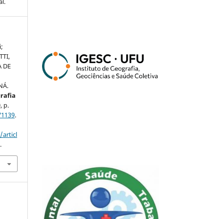
l.
;
TTI,
A DE
NÁ.
grafia
, p.
71139
.
articl
.