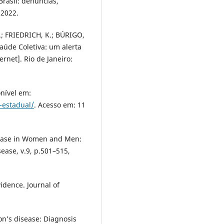
Brasil: denúncias,
 2022.
; FRIEDRICH, K.; BÚRIGO,
aúde Coletiva: um alerta
rnet]. Rio de Janeiro:
onível em:
-estadual/
. Acesso em: 11
isease in Women and Men:
sease, v.9, p.501–515,
dence. Journal of
on’s disease: Diagnosis