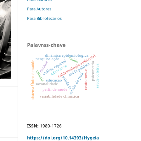
Para Autores
Para Bibliotecários
Palavras-chave
dinâmica epidemiológica
epidemiologia ambiental
saúde
pesquisa-ação
análise espacial
sistema Único de saúde
dengue
psicometria
saúde pública
saúde coletiva
arbovirose
centro-oeste
malaria
estado do pará
validade
educação
sazonalidade
perfil de saúde
variabilidade climática
ISSN:
1980-1726
https://doi.org/
10.14393/Hygeia