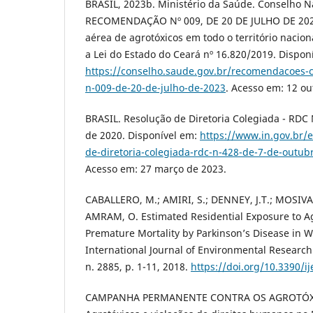
BRASIL, 2023b. Ministério da Saúde. Conselho N
RECOMENDAÇÃO Nº 009, DE 20 DE JULHO DE 2023.
aérea de agrotóxicos em todo o território nacio
a Lei do Estado do Ceará nº 16.820/2019. Dispon
https://conselho.saude.gov.br/recomendacoes
n-009-de-20-de-julho-de-2023
. Acesso em: 12 ou
BRASIL. Resolução de Diretoria Colegiada - RDC 
de 2020. Disponível em:
https://www.in.gov.br/
de-diretoria-colegiada-rdc-n-428-de-7-de-outu
Acesso em: 27 março de 2023.
CABALLERO, M.; AMIRI, S.; DENNEY, J.T.; MOSIVAI
AMRAM, O. Estimated Residential Exposure to Ag
Premature Mortality by Parkinson’s Disease in W
International Journal of Environmental Research 
n. 2885, p. 1-11, 2018.
https://doi.org/10.3390/
CAMPANHA PERMANENTE CONTRA OS AGROTÓXIC