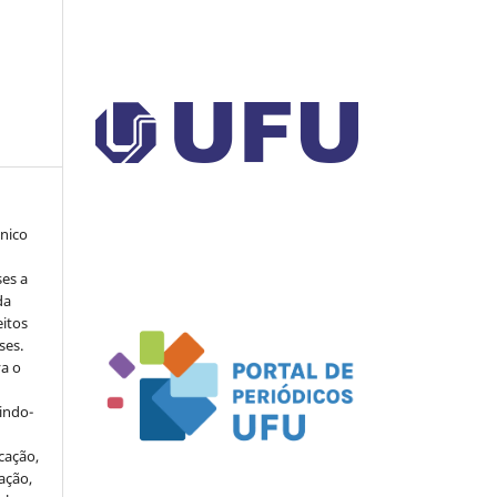
ônico
ses a
da
eitos
ses.
va o
indo-
cação,
ação,