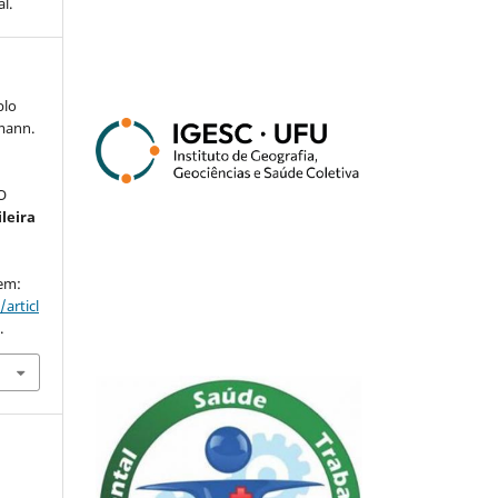
l.
blo
mann.
O
ileira
 em:
articl
.