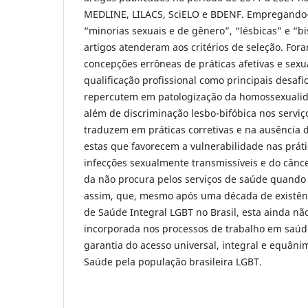
MEDLINE, LILACS, SciELO e BDENF. Empregando-
“minorias sexuais e de gênero”, “lésbicas” e “bi
artigos atenderam aos critérios de seleção. For
concepções errôneas de práticas afetivas e sexu
qualificação profissional como principais desafi
repercutem em patologização da homossexualid
além de discriminação lesbo-bifóbica nos servi
traduzem em práticas corretivas e na ausência 
estas que favorecem a vulnerabilidade nas prát
infecções sexualmente transmissíveis e do cânce
da não procura pelos serviços de saúde quando 
assim, que, mesmo após uma década de existênci
de Saúde Integral LGBT no Brasil, esta ainda n
incorporada nos processos de trabalho em saú
garantia do acesso universal, integral e equâni
Saúde pela população brasileira LGBT.