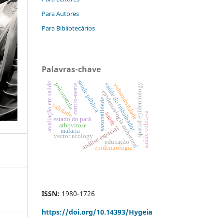
Para Autores
Para Bibliotecários
Palavras-chave
saúde pública
avaliação em saúde
psicometria
saúde do trabalhador
vulnerabilidade
spatial epidemiology
centro-oeste
epidemiologia ambiental
sazonalidade
validade
saúde coletiva
saúde
estado do pará
arbovirose
análise espacial
malaria
vector ecology
educação
epidemiologia
ISSN:
1980-1726
https://doi.org/
10.14393/Hygeia