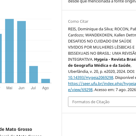
desde que mencionada a fonte origina
Como Citar
REIS, Dominique da Silva; ROCON, Pa
Cardozo; WANDEKOKEN, Kallen Dett
DESAFIOS NO CUIDADO EM SAÚDE
VIVIDOS POR MULHERES LÉSBICAS E
BISSEXUAIS NO BRASIL: UMA REVISÃ
INTEGRATIVA.
Hygeia - Revista Bras
de Geografia Médica e da Saúde
,
Uberlândia, v. 20, p. e2020, 2024. DOI:
10.14393/Hygeia2069298
. Disponível
https://seer.ufu.br/index.php/hygeia/
e/view/69298
. Acesso em: 7 ago. 2026
Formatos de Citação
 de Mato Grosso