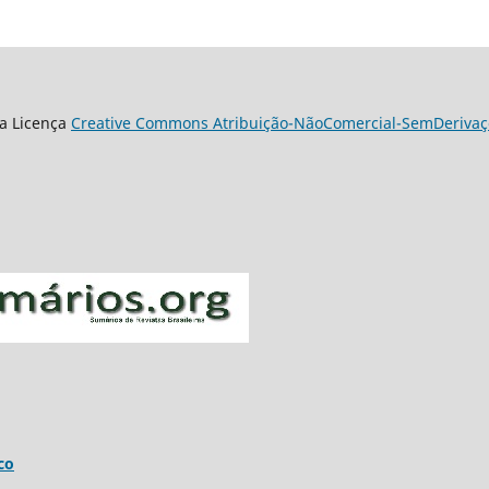
a Licença
Creative Commons Atribuição-NãoComercial-SemDerivaçõ
co