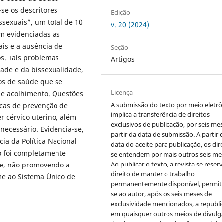
se os descritores
Edição
ssexuais”, um total de 10
v. 20 (2024)
am evidenciadas as
ais e a ausência de
Seção
os. Tais problemas
Artigos
ade e da bissexualidade,
ços de saúde que se
Licença
de acolhimento. Questões
A submissão do texto por meio eletr
icas de prevenção de
implica a transferência de direitos
r cérvico uterino, além
exclusivos de publicação, por seis me
necessário. Evidencia-se,
partir da data de submissão. A partir 
a da Política Nacional
data do aceite para publicação, os dir
ão foi completamente
se entendem por mais outros seis me
Ao publicar o texto, a revista se reser
de, não promovendo a
direito de manter o trabalho
me ao Sistema Único de
permanentemente disponível, permit
se ao autor, após os seis meses de
exclusividade mencionados, a republi
em quaisquer outros meios de divulg