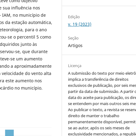
teve como objetivo
e sua influência nos
– IAM, no município de
Edição
dos da estação automática,
v. 19 (2023)
eteorologia, para o ano
zou-se o percentil 5 como
Seção
dquiridos junto às
Artigos
bservou-se, que durante
, teve-se um aumento
Licença
egando a aproximadamente
velocidade do vento alta
A submissão do texto por meio eletr
implica a transferência de direitos
ara este aumento nos
exclusivos de publicação, por seis me
cárdio no município.
partir da data de submissão. A partir 
data do aceite para publicação, os dir
se entendem por mais outros seis me
Ao publicar o texto, a revista se reser
direito de manter o trabalho
permanentemente disponível, permit
se ao autor, após os seis meses de
exclusividade mencionados, a republi