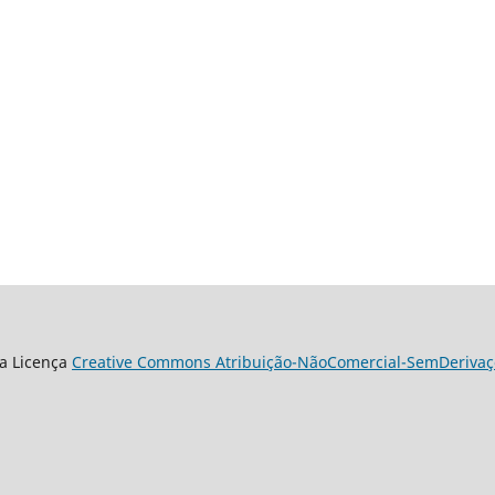
a Licença
Creative Commons Atribuição-NãoComercial-SemDerivaçõ