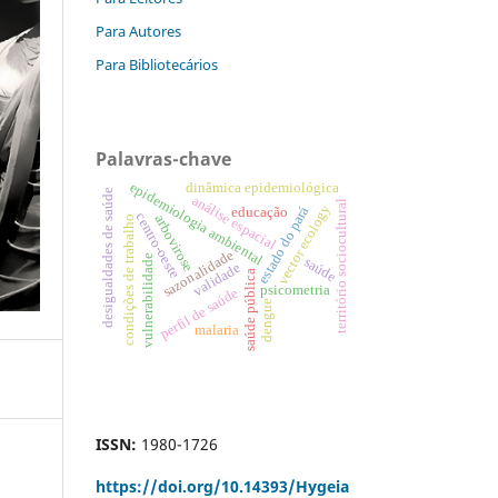
Para Autores
Para Bibliotecários
Palavras-chave
epidemiologia ambiental
dinâmica epidemiológica
desigualdades de saúde
análise espacial
território sociocultural
vector ecology
estado do pará
educação
centro-oeste
arbovirose
condições de trabalho
sazonalidade
vulnerabilidade
saúde
validade
saúde pública
psicometria
perfil de saúde
dengue
malaria
ISSN:
1980-1726
https://doi.org/
10.14393/Hygeia