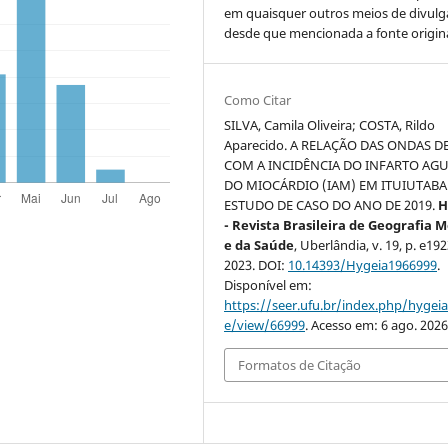
em quaisquer outros meios de divulg
desde que mencionada a fonte origina
Como Citar
SILVA, Camila Oliveira; COSTA, Rildo
Aparecido. A RELAÇÃO DAS ONDAS D
COM A INCIDÊNCIA DO INFARTO AG
DO MIOCÁRDIO (IAM) EM ITUIUTABA 
ESTUDO DE CASO DO ANO DE 2019.
H
- Revista Brasileira de Geografia 
e da Saúde
, Uberlândia, v. 19, p. e192
2023. DOI:
10.14393/Hygeia1966999
.
Disponível em:
https://seer.ufu.br/index.php/hygeia/
e/view/66999
. Acesso em: 6 ago. 2026
Formatos de Citação