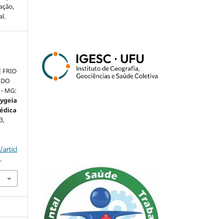
ação,
l.
E FRIO
UDO
- MG:
ygeia
Médica
3,
articl
.