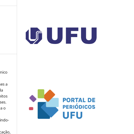
ônico
ses a
da
eitos
ses.
va o
indo-
cação,