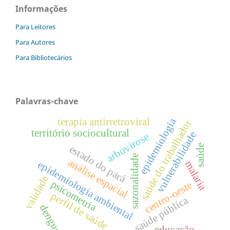
Informações
Para Leitores
Para Autores
Para Bibliotecários
Palavras-chave
epidemiologia
terapia antirretroviral
saúde do trabalhador
território sociocultural
vulnerabilidade
arbovirose
saúde
estado do pará
sazonalidade
análise espacial
malaria
epidemiologia ambiental
validade
psicometria
centro-oeste
perfil de saúde
saúde pública
dengue