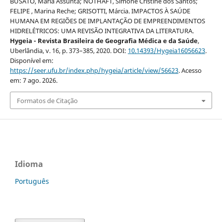
BUSATO, Maria Assunta; NOTHAFT, Simone Cristine dos Santos;
FELIPE , Marina Reche; GRISOTTI, Márcia. IMPACTOS À SAÚDE
HUMANA EM REGIÕES DE IMPLANTAÇÃO DE EMPREENDIMENTOS
HIDRELÉTRICOS: UMA REVISÃO INTEGRATIVA DA LITERATURA.
Hygeia - Revista Brasileira de Geografia Médica e da Saúde
,
Uberlândia, v. 16, p. 373–385, 2020. DOI:
10.14393/Hygeia16056623
.
Disponível em:
https://seer.ufu.br/index.php/hygeia/article/view/56623
. Acesso
em: 7 ago. 2026.
Formatos de Citação
Idioma
Português