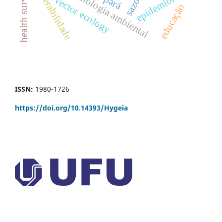
health surveillance
epidemiologia ambiental
vulnerabilidade
epidemiologia
vector ecology
educação
ISSN:
1980-1726
https://doi.org/
10.14393/Hygeia