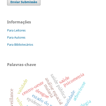
Enviar Submissão
Informações
Para Leitores
Para Autores
Para Bibliotecários
Palavras-chave
psicometria
saúde pública
saúde
análise espacial
validade
centro-oeste
arbovirose
malaria
dengue
sazonalidade
estado do pará