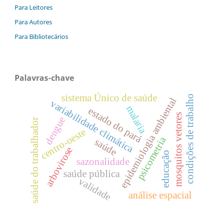
Para Leitores
Para Autores
Para Bibliotecários
Palavras-chave
sistema Único de saúde
condições de trabalho
epidemiologia ambiental
variabilidade climática
malaria
estado do pará
mosquitos vetores
dengue
saúde do trabalhador
centro-oeste
psicometria
saúde
arbovirose
educação
sazonalidade
saúde pública
validade
análise espacial