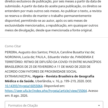
direitos exclusivos de publicação, por seis meses a partir da data de
submissão. A partir da data do aceite para publicação, os direitos se
entendem por mais outros seis meses. Ao publicar o texto, a revista
se reserva o direito de manter o trabalho permanentemente
disponível, permitindo-se ao autor, após os seis meses de
exclusividade mencionados, a republicação, em quaisquer outros
meios de divulgação, desde que mencionada a fonte original.
Como Citar
PEREIRA, Augusto dos Santos; PAULA, Caroline Busatta Vaz de;
NORONHA, Lucia de; PAULA , Eduardo Vedor de. PANDEMIA E
TERRITÓRIO: RITMO DE DIFUSÃO DA COVID-19 ENTRE MUNICÍPIOS
BRASILEIROS DE 25 DE FEVEREIRO A 11 DE MAIO DE 2020 DE
ACORDO COM FATORES DE PROXIMIDADE SOCIAL
EXTRAMUNICIPAL.
Hygeia - Revista Brasileira de Geografia
Médica e da Saúde
, Uberlândia, v. 16, p. 199–219, 2020. DOI:
10.14393/Hygeia16055064
. Disponível em:
https://seer.ufu.br/index.php/hygeia/article/view/55064
. Acesso
em: 8 ago. 2026.
Formatos de Citação