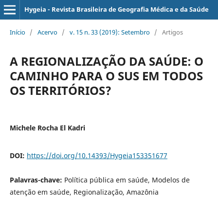
Hygeia - Revista Brasileira de Geografia Médica e da Saúde
Início
/
Acervo
/
v. 15 n. 33 (2019): Setembro
/
Artigos
A REGIONALIZAÇÃO DA SAÚDE: O
CAMINHO PARA O SUS EM TODOS
OS TERRITÓRIOS?
Michele Rocha El Kadri
DOI:
https://doi.org/10.14393/Hygeia153351677
Palavras-chave:
Política pública em saúde, Modelos de
atenção em saúde, Regionalização, Amazônia