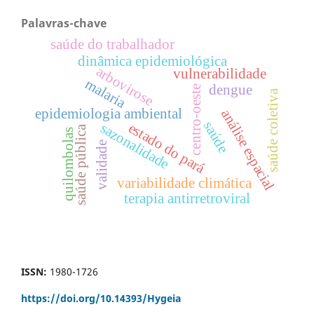
Palavras-chave
saúde do trabalhador
dinâmica epidemiológica
arbovirose
vulnerabilidade
malaria
dengue
centro-oeste
saúde coletiva
epidemiologia ambiental
análise espacial
saúde
estado do pará
sazonalidade
saúde pública
quilombolas
validade
variabilidade climática
terapia antirretroviral
ISSN:
1980-1726
https://doi.org/
10.14393/Hygeia