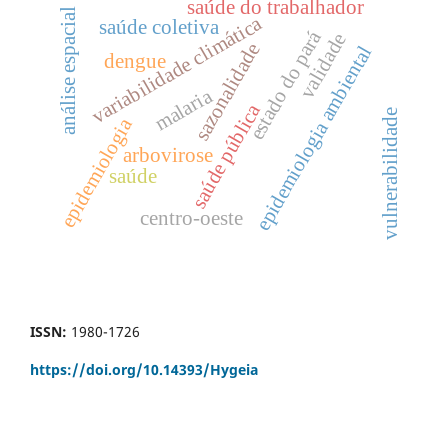
saúde do trabalhador
análise espacial
variabilidade climática
saúde coletiva
estado do pará
validade
sazonalidade
epidemiologia ambiental
dengue
malaria
saúde pública
vulnerabilidade
epidemiologia
arbovirose
saúde
centro-oeste
ISSN:
1980-1726
https://doi.org/
10.14393/Hygeia