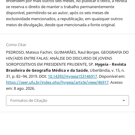
entendem por mais outros seis meses. Ao publicar o texto, a revista
se reserva o direito de manter o trabalho permanentemente
disponível, permitindo-se ao autor, após os seis meses de
exclusividade mencionados, a republicação, em quaisquer outros
meios de divulgação, desde que mencionada a fonte original.
Como Citar
PEDROSO, Mateus Fachin; GUIMARÃES, Raul Borges. GEOGRAFIA DO
HIV/AIDS ENTRE FALAS: ANÁLISE DO DISCURSO DE JOVENS
SOROPOSITIVOS EM PRESIDENTE PRUDENTE, SP.
Hygeia - Revista
Brasileira de Geografia Médica e da Saúde
, Uberlândia, v. 15, n.
31, p. 82–94, 2019. DOI:
10.14393/Hygeia153146917
. Disponível em:
https://seer.ufu.br/index.php/hygeia/article/view/46917
. Acesso
em: 8 ago. 2026.
Formatos de Citação