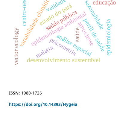
variabilidade climática
centro-oeste
validade
sazonalidade
educação
estado do pará
saúde pública
epidemiologia ambiental
perfil de saúde
epidemiologia
arbovirose
vector ecology
saúde
análise espacial
psicometria
malaria
desenvolvimento sustentável
ISSN:
1980-1726
https://doi.org/
10.14393/Hygeia