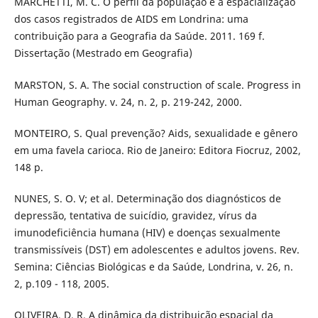
MARCHETTI, M. C. O perfil da população e a espacialização
dos casos registrados de AIDS em Londrina: uma
contribuição para a Geografia da Saúde. 2011. 169 f.
Dissertação (Mestrado em Geografia)
MARSTON, S. A. The social construction of scale. Progress in
Human Geography. v. 24, n. 2, p. 219-242, 2000.
MONTEIRO, S. Qual prevenção? Aids, sexualidade e gênero
em uma favela carioca. Rio de Janeiro: Editora Fiocruz, 2002,
148 p.
NUNES, S. O. V; et al. Determinação dos diagnósticos de
depressão, tentativa de suicídio, gravidez, vírus da
imunodeficiência humana (HIV) e doenças sexualmente
transmissíveis (DST) em adolescentes e adultos jovens. Rev.
Semina: Ciências Biológicas e da Saúde, Londrina, v. 26, n.
2, p.109 - 118, 2005.
OLIVEIRA, D. R. A dinâmica da distribuição espacial da