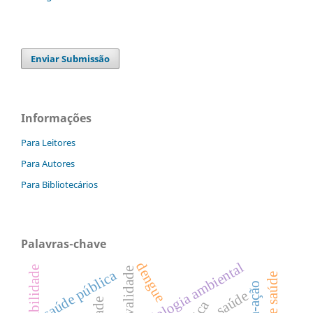
Enviar Submissão
Informações
Para Leitores
Para Autores
Para Bibliotecários
Palavras-chave
epidemiologia ambiental
dengue
vulnerabilidade
validade
saúde pública
saúde