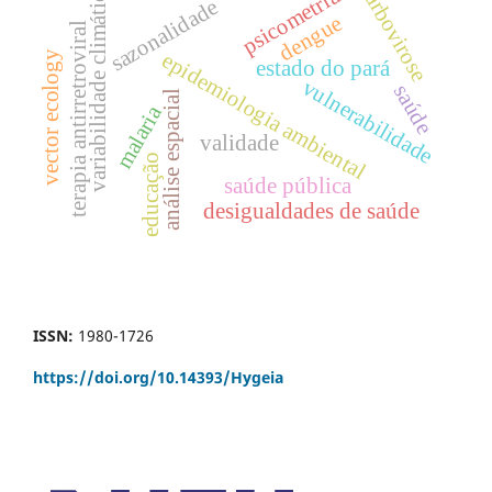
variabilidade climática
psicometria
arbovirose
sazonalidade
dengue
terapia antirretroviral
vector ecology
epidemiologia ambiental
estado do pará
vulnerabilidade
saúde
análise espacial
malaria
validade
educação
saúde pública
desigualdades de saúde
ISSN:
1980-1726
https://doi.org/
10.14393/Hygeia