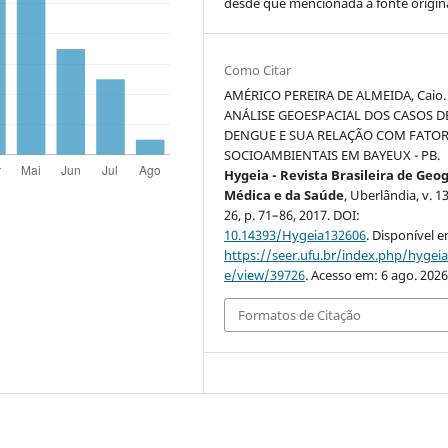
desde que mencionada a fonte origina
Como Citar
AMÉRICO PEREIRA DE ALMEIDA, Caio.
ANÁLISE GEOESPACIAL DOS CASOS D
DENGUE E SUA RELAÇÃO COM FATO
SOCIOAMBIENTAIS EM BAYEUX - PB.
Hygeia - Revista Brasileira de Geo
Médica e da Saúde
, Uberlândia, v. 13
26, p. 71–86, 2017. DOI:
10.14393/Hygeia132606
. Disponível 
https://seer.ufu.br/index.php/hygeia/
e/view/39726
. Acesso em: 6 ago. 2026
Formatos de Citação