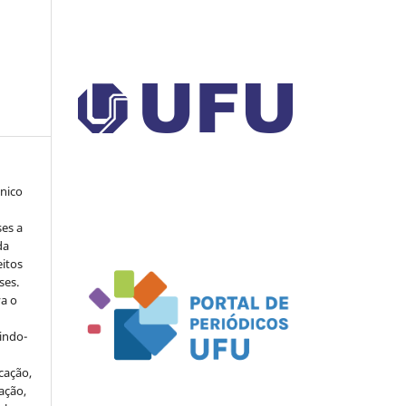
ônico
ses a
da
eitos
ses.
va o
indo-
cação,
ação,