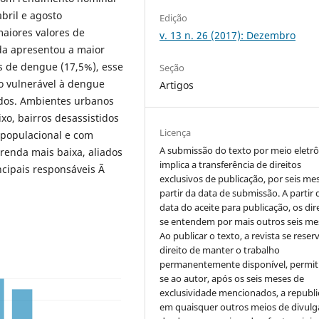
bril e agosto
Edição
aiores valores de
v. 13 n. 26 (2017): Dezembro
da apresentou a maior
s de dengue (17,5%), esse
Seção
 vulnerável à dengue
Artigos
idos. Ambientes urbanos
xo, bairros desassistidos
Licença
 populacional e com
A submissão do texto por meio eletr
renda mais baixa, aliados
implica a transferência de direitos
incipais responsáveis Ã
exclusivos de publicação, por seis me
partir da data de submissão. A partir 
data do aceite para publicação, os dir
se entendem por mais outros seis me
Ao publicar o texto, a revista se reser
direito de manter o trabalho
permanentemente disponível, permit
se ao autor, após os seis meses de
exclusividade mencionados, a republi
em quaisquer outros meios de divulg