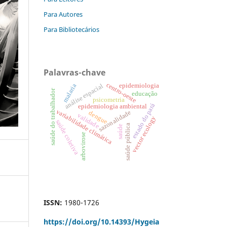
Para Autores
Para Bibliotecários
Palavras-chave
centro-oeste
epidemiologia
malaria
análise espacial
saúde do trabalhador
educação
psicometria
estado do pará
epidemiologia ambiental
variabilidade climática
sazonalidade
dengue
validade
vector ecology
saúde coletiva
saúde pública
saúde
arbovirose
ISSN:
1980-1726
https://doi.org/
10.14393/Hygeia