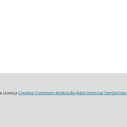
a Licença
Creative Commons Atribuição-NãoComercial-SemDerivaçõ