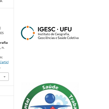
l.
E
RES
grafia
, n.
em:
articl
.