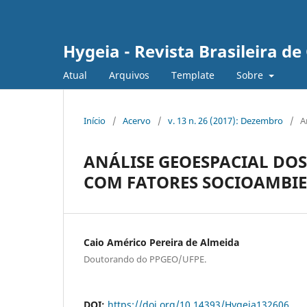
Hygeia - Revista Brasileira d
Atual
Arquivos
Template
Sobre
Início
/
Acervo
/
v. 13 n. 26 (2017): Dezembro
/
A
ANÁLISE GEOESPACIAL DOS
COM FATORES SOCIOAMBIEN
Caio Américo Pereira de Almeida
Doutorando do PPGEO/UFPE.
DOI:
https://doi.org/10.14393/Hygeia132606