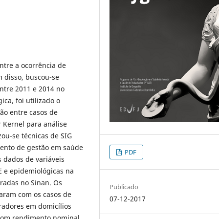
ntre a ocorrência de
m disso, buscou-se
ntre 2011 e 2014 no
a, foi utilizado o
ção entre casos de
 Kernel para análise
ou-se técnicas de SIG
mento de gestão em saúde
PDF
s dados de variáveis
E e epidemiológicas na
tradas no Sinan. Os
Publicado
naram com os casos de
07-12-2017
radores em domicílios
 com rendimento nominal