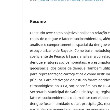
Resumo
O estudo teve como objetivo analisar a relação e
casos de dengue e fatores socioambientais, alé
analisar o comportamento espacial da dengue e
espaço urbano de Bayeux. Como base metodológic
coeficiente de Pearso (
r
) para analisar a correla
dengue e fatores socioambientais, e o estimador
geoespacial dos casos de dengue. Também utiliz
para representação cartográfica e como instru
pública. Para efetivação do estudo foram obtido
climatológicas no ICEA, socioeconômicas no IBG
Secretaria Municipal de Saúde de Bayeux, regis
fatores socioambientais que mais se correlacio
dengue foram: umidade do ar, precipitação, mo
particular permanente e pessoas responsáveis