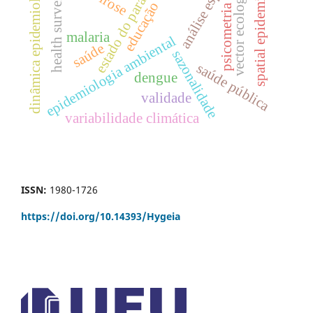
health surveillance
spatial epidemiology
análise espacial
dinâmica epidemiológica
vector ecology
estado do pará
educação
psicometria
malaria
epidemiologia ambiental
saúde
sazonalidade
saúde pública
dengue
validade
variabilidade climática
ISSN:
1980-1726
https://doi.org/
10.14393/Hygeia