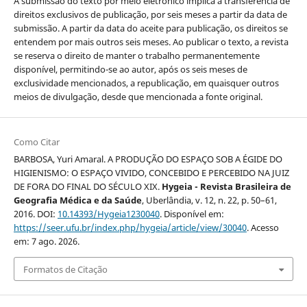
A submissão do texto por meio eletrônico implica a transferência de
direitos exclusivos de publicação, por seis meses a partir da data de
submissão. A partir da data do aceite para publicação, os direitos se
entendem por mais outros seis meses. Ao publicar o texto, a revista
se reserva o direito de manter o trabalho permanentemente
disponível, permitindo-se ao autor, após os seis meses de
exclusividade mencionados, a republicação, em quaisquer outros
meios de divulgação, desde que mencionada a fonte original.
Como Citar
BARBOSA, Yuri Amaral. A PRODUÇÃO DO ESPAÇO SOB A ÉGIDE DO
HIGIENISMO: O ESPAÇO VIVIDO, CONCEBIDO E PERCEBIDO NA JUIZ
DE FORA DO FINAL DO SÉCULO XIX.
Hygeia - Revista Brasileira de
Geografia Médica e da Saúde
, Uberlândia, v. 12, n. 22, p. 50–61,
2016. DOI:
10.14393/Hygeia1230040
. Disponível em:
https://seer.ufu.br/index.php/hygeia/article/view/30040
. Acesso
em: 7 ago. 2026.
Formatos de Citação