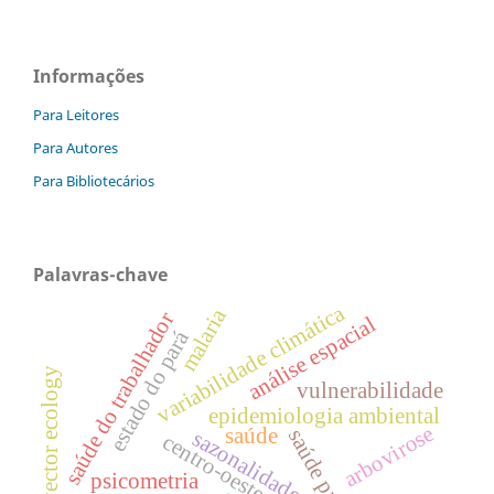
Informações
Para Leitores
Para Autores
Para Bibliotecários
Palavras-chave
variabilidade climática
malaria
saúde do trabalhador
análise espacial
estado do pará
vector ecology
vulnerabilidade
epidemiologia ambiental
arbovirose
saúde
saúde pública
sazonalidade
centro-oeste
psicometria