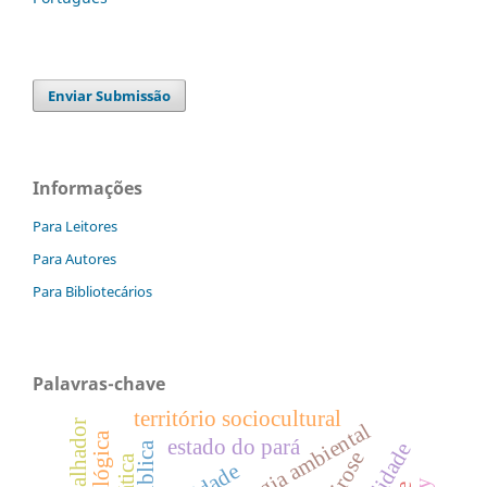
Enviar Submissão
Informações
Para Leitores
Para Autores
Para Bibliotecários
Palavras-chave
território sociocultural
epidemiologia ambiental
estado do pará