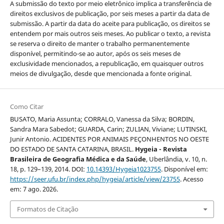
A submissão do texto por meio eletrônico implica a transferência de
direitos exclusivos de publicação, por seis meses a partir da data de
submissão. A partir da data do aceite para publicação, os direitos se
entendem por mais outros seis meses. Ao publicar o texto, a revista
se reserva o direito de manter o trabalho permanentemente
disponível, permitindo-se ao autor, após os seis meses de
exclusividade mencionados, a republicação, em quaisquer outros
meios de divulgação, desde que mencionada a fonte original.
Como Citar
BUSATO, Maria Assunta; CORRALO, Vanessa da Silva; BORDIN,
Sandra Mara Sabedot; GUARDA, Carin; ZULIAN, Viviane; LUTINSKI,
Junir Antonio. ACIDENTES POR ANIMAIS PEÇONHENTOS NO OESTE
DO ESTADO DE SANTA CATARINA, BRASIL.
Hygeia - Revista
Brasileira de Geografia Médica e da Saúde
, Uberlândia, v. 10, n.
18, p. 129–139, 2014. DOI:
10.14393/Hygeia1023755
. Disponível em:
https://seer.ufu.br/index.php/hygeia/article/view/23755
. Acesso
em: 7 ago. 2026.
Formatos de Citação