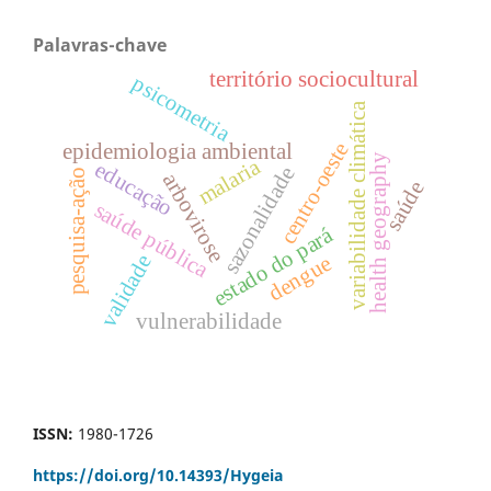
Palavras-chave
território sociocultural
psicometria
variabilidade climática
centro-oeste
epidemiologia ambiental
health geography
malaria
educação
sazonalidade
pesquisa-ação
arbovirose
saúde
saúde pública
estado do pará
validade
dengue
vulnerabilidade
ISSN:
1980-1726
https://doi.org/
10.14393/Hygeia