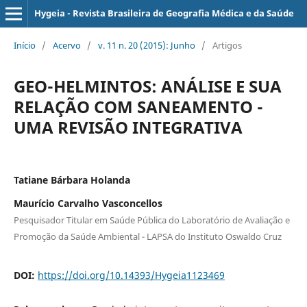
Hygeia - Revista Brasileira de Geografia Médica e da Saúde
Início
/
Acervo
/
v. 11 n. 20 (2015): Junho
/
Artigos
GEO-HELMINTOS: ANÁLISE E SUA
RELAÇÃO COM SANEAMENTO -
UMA REVISÃO INTEGRATIVA
Tatiane Bárbara Holanda
Maurício Carvalho Vasconcellos
Pesquisador Titular em Saúde Pública do Laboratório de Avaliação e
Promoção da Saúde Ambiental - LAPSA do Instituto Oswaldo Cruz
DOI:
https://doi.org/10.14393/Hygeia1123469