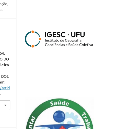
ação,
l.
RAL
ÇO DO
leira
. DOI:
 em:
articl
.