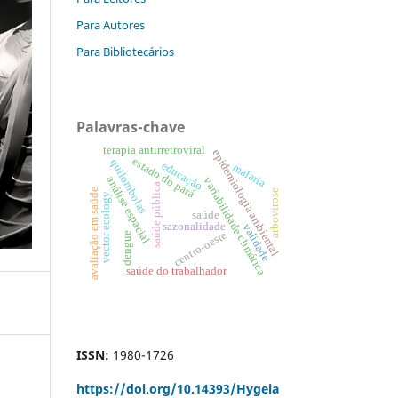
Para Autores
Para Bibliotecários
Palavras-chave
terapia antirretroviral
epidemiologia ambiental
estado do pará
quilombolas
educação
malaria
análise espacial
variabilidade climática
saúde pública
avaliação em saúde
arbovirose
vector ecology
saúde
sazonalidade
validade
centro-oeste
dengue
saúde do trabalhador
ISSN:
1980-1726
https://doi.org/
10.14393/Hygeia