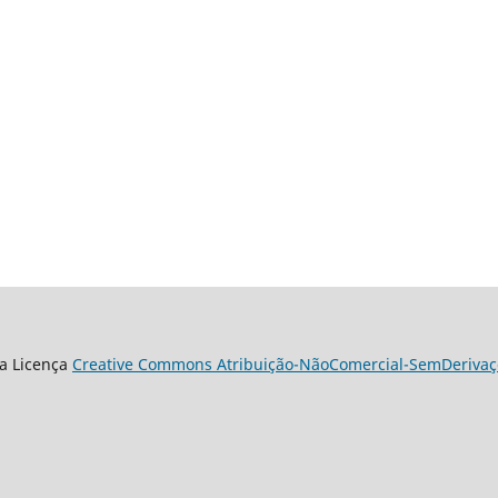
a Licença
Creative Commons Atribuição-NãoComercial-SemDerivaçõ