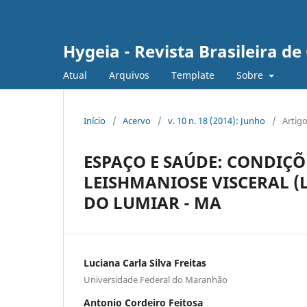
Hygeia - Revista Brasileira d
Atual
Arquivos
Template
Sobre
Início
/
Acervo
/
v. 10 n. 18 (2014): Junho
/
Artig
ESPAÇO E SAÚDE: CONDIÇÕ
LEISHMANIOSE VISCERAL (
DO LUMIAR - MA
Luciana Carla Silva Freitas
Universidade Federal do Maranhão
Antonio Cordeiro Feitosa