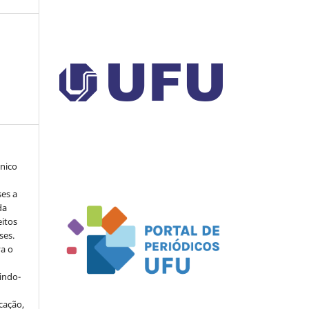
ônico
ses a
da
eitos
ses.
va o
indo-
cação,