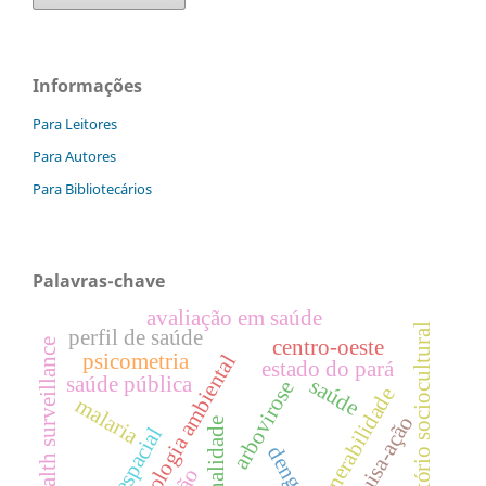
Informações
Para Leitores
Para Autores
Para Bibliotecários
Palavras-chave
avaliação em saúde
território sociocultural
perfil de saúde
centro-oeste
health surveillance
psicometria
epidemiologia ambiental
estado do pará
saúde pública
saúde
arbovirose
vulnerabilidade
malaria
pesquisa-ação
sazonalidade
dengue