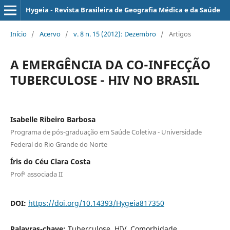
Hygeia - Revista Brasileira de Geografia Médica e da Saúde
Início
/
Acervo
/
v. 8 n. 15 (2012): Dezembro
/
Artigos
A EMERGÊNCIA DA CO-INFECÇÃO
TUBERCULOSE - HIV NO BRASIL
Isabelle Ribeiro Barbosa
Programa de pós-graduação em Saúde Coletiva - Universidade
Federal do Rio Grande do Norte
Íris do Céu Clara Costa
Profª associada II
DOI:
https://doi.org/10.14393/Hygeia817350
Palavras-chave:
Tuberculose, HIV, Comorbidade,