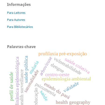
Informações
Para Leitores
Para Autores
Para Bibliotecários
Palavras-chave
profilaxia pré-exposição
saúde pública
arbovirose
vulnerabilidade
saúde coletiva
dinâmica epidemiológica
malaria
dengue
sazonalidade
health surveillance
centro-oeste
perfil de saúde
epidemiologia ambiental
validade
estado do pará
psicometria
educação
saúde
health geography