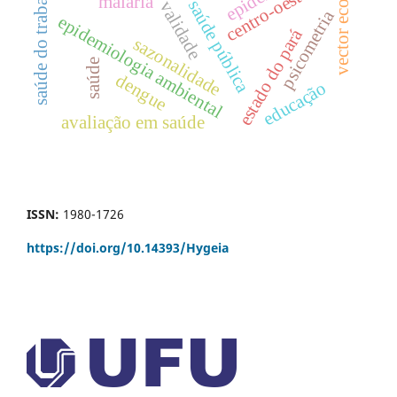
saúde do trabalhador
vector ecology
centro-oeste
malaria
saúde pública
validade
psicometria
epidemiologia ambiental
estado do pará
sazonalidade
saúde
dengue
educação
avaliação em saúde
ISSN:
1980-1726
https://doi.org/
10.14393/Hygeia