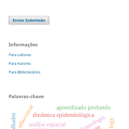
Enviar Submissão
Informações
Para Leitores
Para Autores
Para Bibliotecários
Palavras-chave
arbovirose
aprendizado profundo
dinâmica epidemiológica
epidemiologia
análise espacial