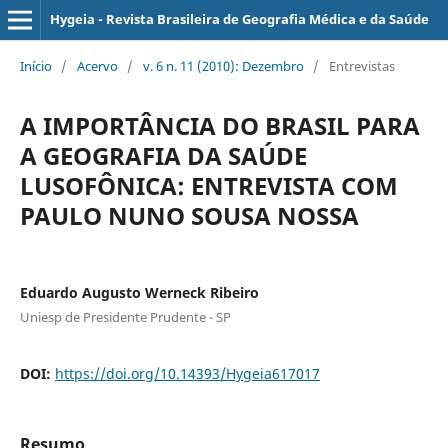
Hygeia - Revista Brasileira de Geografia Médica e da Saúde
Início
/
Acervo
/
v. 6 n. 11 (2010): Dezembro
/
Entrevistas
A IMPORTÂNCIA DO BRASIL PARA
A GEOGRAFIA DA SAÚDE
LUSOFÔNICA: ENTREVISTA COM
PAULO NUNO SOUSA NOSSA
Eduardo Augusto Werneck Ribeiro
Uniesp de Presidente Prudente - SP
DOI:
https://doi.org/10.14393/Hygeia617017
Resumo