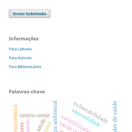
Enviar Submissão
Informações
Para Leitores
Para Autores
Para Bibliotecários
Palavras-chave
vulnerabilidade
epidemiologia ambiental
desigualdades de saúde
psicometria
sazonalidade
centro-oeste
variabilidade climática
saúde
saúde pública