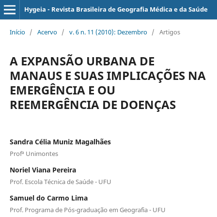
Hygeia - Revista Brasileira de Geografia Médica e da Saúde
Início
/
Acervo
/
v. 6 n. 11 (2010): Dezembro
/
Artigos
A EXPANSÃO URBANA DE
MANAUS E SUAS IMPLICAÇÕES NA
EMERGÊNCIA E OU
REEMERGÊNCIA DE DOENÇAS
Sandra Célia Muniz Magalhães
Profª Unimontes
Noriel Viana Pereira
Prof. Escola Técnica de Saúde - UFU
Samuel do Carmo Lima
Prof. Programa de Pós-graduação em Geografia - UFU