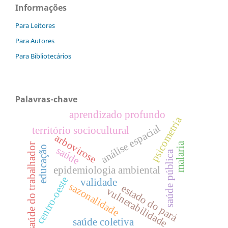
Informações
Para Leitores
Para Autores
Para Bibliotecários
Palavras-chave
aprendizado profundo
psicometria
análise espacial
território sociocultural
arbovirose
malaria
saúde do trabalhador
educação
saúde
saúde pública
epidemiologia ambiental
centro-oeste
validade
sazonalidade
estado do pará
vulnerabilidade
saúde coletiva