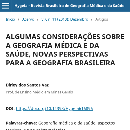
Hygeia - Revista Brasileira de Geografia Médica e da Saúde
Início
/
Acervo
/
v. 6 n. 11 (2010): Dezembro
/
Artigos
ALGUMAS CONSIDERAÇÕES SOBRE
A GEOGRAFIA MÉDICA E DA
SAÚDE, NOVAS PERSPECTIVAS
PARA A GEOGRAFIA BRASILEIRA
Dirley dos Santos Vaz
Prof. de Ensino Médio em Minas Gerais
DOI:
https://doi.org/10.14393/Hygeia616896
Palavras-chave:
Geografia médica e da saúde, aspectos