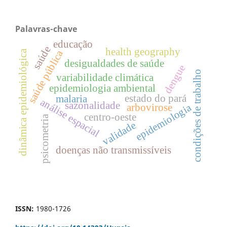
Palavras-chave
educação
saúde
health geography
saúde pública
dinâmica epidemiológica
desigualdades de saúde
dengue
condições de trabalho
variabilidade climática
epidemiologia ambiental
estado do pará
malaria
análise espacial
sazonalidade
epidemiologia
arbovirose
centro-oeste
psicometria
validade
doenças não transmissíveis
ISSN:
1980-1726