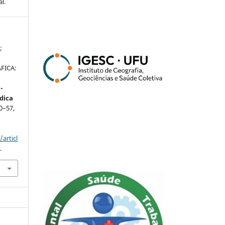
l.
;
FICA:
-
dica
50–57,
articl
.