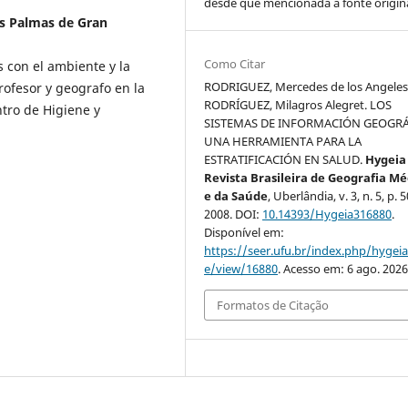
desde que mencionada a fonte origina
as Palmas de Gran
Como Citar
 con el ambiente y la
RODRIGUEZ, Mercedes de los Angeles
ofesor y geografo en la
RODRÍGUEZ, Milagros Alegret. LOS
ntro de Higiene y
SISTEMAS DE INFORMACIÓN GEOGRÁ
UNA HERRAMIENTA PARA LA
ESTRATIFICACIÓN EN SALUD.
Hygeia 
Revista Brasileira de Geografia Mé
e da Saúde
, Uberlândia, v. 3, n. 5, p. 
2008. DOI:
10.14393/Hygeia316880
.
Disponível em:
https://seer.ufu.br/index.php/hygeia/
e/view/16880
. Acesso em: 6 ago. 2026
Formatos de Citação