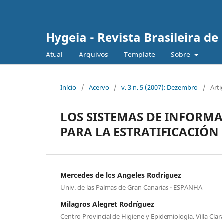
Hygeia - Revista Brasileira d
Atual
Arquivos
Template
Sobre
Início
/
Acervo
/
v. 3 n. 5 (2007): Dezembro
/
Art
LOS SISTEMAS DE INFORM
PARA LA ESTRATIFICACIÓN
Mercedes de los Angeles Rodriguez
Univ. de las Palmas de Gran Canarias - ESPANHA
Milagros Alegret Rodríguez
Centro Provincial de Higiene y Epidemiología. Villa Clar