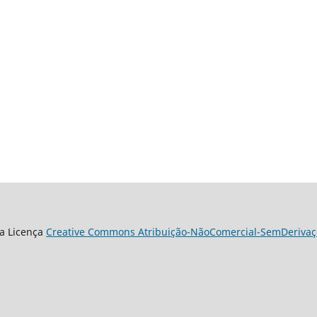
a Licença
Creative Commons Atribuição-NãoComercial-SemDerivaçõ