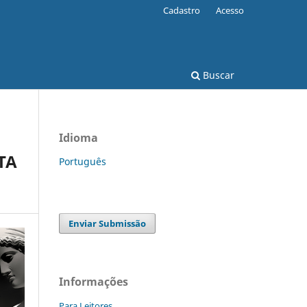
Cadastro
Acesso
Buscar
Idioma
TA
Português
Enviar Submissão
Informações
Para Leitores