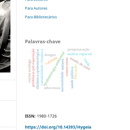
Para Autores
Para Bibliotecários
Palavras-chave
pesquisa-ação
profilaxia pré-exposição
variabilidade climática
dinâmica epidemiológica
epidemiologia ambiental
análise espacial
dengue
validade
estado do pará
centro-oeste
saúde
malaria
vector ecology
educação
saúde pública
sazonalidade
arbovirose
ISSN:
1980-1726
https://doi.org/
10.14393/Hygeia