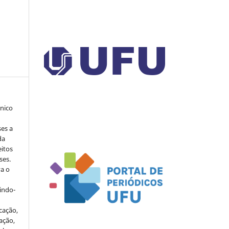
ônico
ses a
da
eitos
ses.
va o
indo-
cação,
ação,