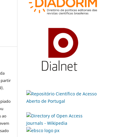
 da
partir
9).
opiado
ou
s ao
devem
usado