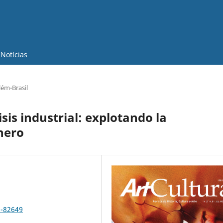
Notícias
lém-Brasil
sis industrial: explotando la
nero
5-82649