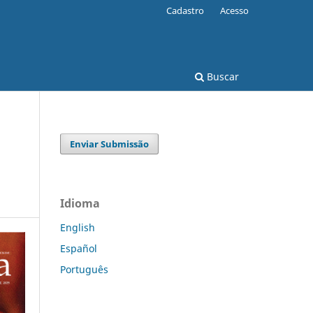
Cadastro
Acesso
Buscar
Enviar Submissão
Idioma
English
Español
Português