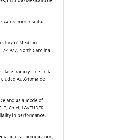
rtes/Instituto Mexicano de
xicano: primer siglo,
history of Mexican
957-1977. North Carolina:
clase: radio y cine en la
). Ciudad Autónoma de
nce and as a mode of
ELT, Chiel, LAVENDER,
ality in performance.
diaciones: comunicación,