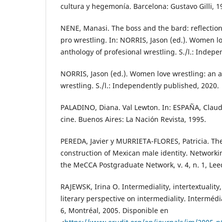
cultura y hegemonía. Barcelona: Gustavo Gilli, 1
NENE, Manasi. The boss and the bard: reflecti
pro wrestling. In: NORRIS, Jason (ed.). Women lo
anthology of profesional wrestling. S./l.: Indep
NORRIS, Jason (ed.). Women love wrestling: an a
wrestling. S./l.: Independently published, 2020.
PALADINO, Diana. Val Lewton. In: ESPAÑA, Claudi
cine. Buenos Aires: La Nación Revista, 1995.
PEREDA, Javier y MURRIETA-FLORES, Patricia. The 
construction of Mexican male identity. Networki
the MeCCA Postgraduate Network, v. 4, n. 1, Lee
RAJEWSK, Irina O. Intermediality, intertextuality
literary perspective on intermediality. Intermédia
6, Montréal, 2005. Disponible en