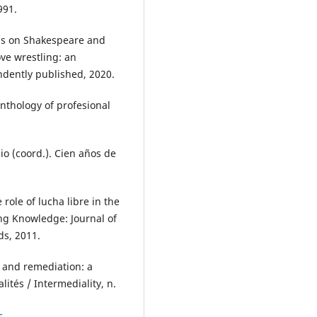
991.
ons on Shakespeare and
ve wrestling: an
endently published, 2020.
nthology of profesional
o (coord.). Cien años de
role of lucha libre in the
ng Knowledge: Journal of
ds, 2011.
, and remediation: a
lités / Intermediality, n.