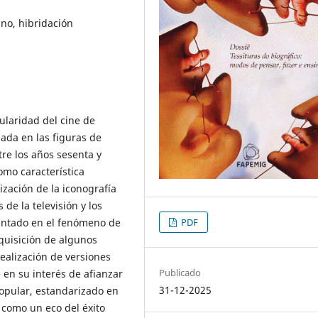
no, hibridación
pularidad del cine de
sada en las figuras de
re los años sesenta y
omo característica
lización de la iconografía
 de la televisión y los
PDF
antado en el fenómeno de
dquisición de algunos
ealización de versiones
Publicado
en su interés de afianzar
31-12-2025
popular, estandarizado en
 como un eco del éxito