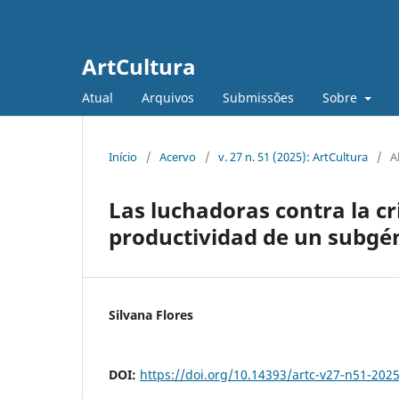
ArtCultura
Atual
Arquivos
Submissões
Sobre
Início
/
Acervo
/
v. 27 n. 51 (2025): ArtCultura
/
A
Las luchadoras contra la cri
productividad de un subgé
Silvana Flores
DOI:
https://doi.org/10.14393/artc-v27-n51-202