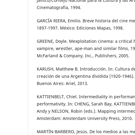
Jalisco/Consejo Nacional para la Cultura y las A
Cinematografía, 1994.
GARCÍA RIERA, Emilio. Breve historia del cine me
1897-1997. México: Ediciones Mapas, 1998.
GREENE, Doyle. Mexploitation cinema: a critical 
vampire, wrestler, ape-man and similar films, 1
McFarland & Company, Inc., Publishers, 2005.
KARUSH, Matthew B. Introducción. In: Cultura de 
creación de una Argentina dividida (1920-1946
Buenos Aires: Ariel, 2013.
KATTIENBELT, Chiel. Intermediality in performa
performativity. In: CHENG, Sarah Bay, KATTIENB
Andy y NELSON, Robin (eds.). Mapping intermedi
Amsterdam: Amsterdam University Press, 2010.
MARTÍN-BARBERO, Jesús. De los medios a las me