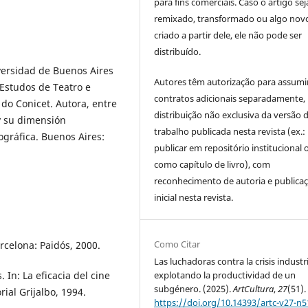
para fins comerciais. Caso o artigo sej
remixado, transformado ou algo novo
criado a partir dele, ele não pode ser
distribuído.
versidad de Buenos Aires
Autores têm autorização para assumi
Estudos de Teatro e
contratos adicionais separadamente,
o Conicet. Autora, entre
distribuição não exclusiva da versão 
 y su dimensión
trabalho publicada nesta revista (ex.:
ográfica. Buenos Aires:
publicar em repositório institucional 
como capítulo de livro), com
reconhecimento de autoria e publica
inicial nesta revista.
Como Citar
rcelona: Paidós, 2000.
Las luchadoras contra la crisis industri
explotando la productividad de un
In: La eficacia del cine
subgénero. (2025).
ArtCultura
,
27
(51).
rial Grijalbo, 1994.
https://doi.org/10.14393/artc-v27-n5