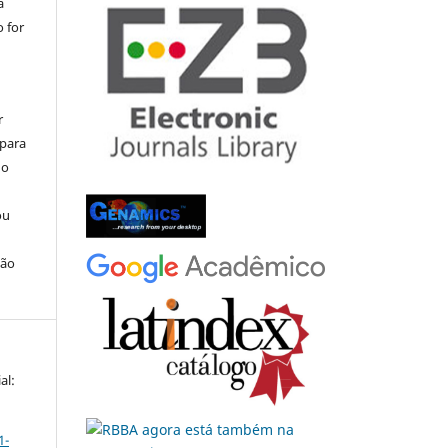
a
 for
r
 para
do
ou
ção
al:
1-