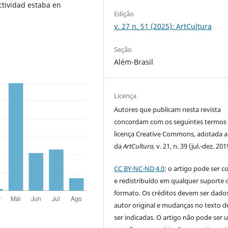
ctividad estaba en
Edição
v. 27 n. 51 (2025): ArtCultura
Seção
Além-Brasil
Licença
Autores que publicam nesta revista
concordam com os seguintes termos
licença Creative Commons, adotada a 
da
ArtCultura
, v. 21, n. 39 (jul.-dez. 201
CC BY-NC-ND 4.0
: o artigo pode ser c
e redistribuído em qualquer suporte 
formato. Os créditos devem ser dado
autor original e mudanças no texto 
ser indicadas. O artigo não pode ser 