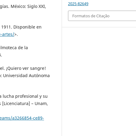
2025-82649
ías. México: Siglo XXI,
Formatos de Citação
. 1911. Disponible en
e-artes/
>.
ilmoteca de la
.
el. ¡Quiero ver sangre!
co: Universidad Autónoma
 lucha profesional y su
s [Licenciatura] – Unam,
treams/a3266854-ce89-